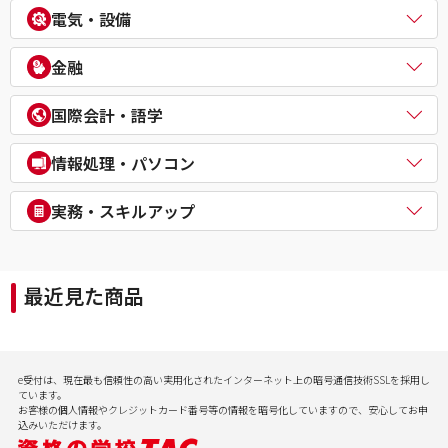
中小企業診断士
不動産鑑定士
電気・設備
公務員（外交官 (外務省専門職)）
ビジネスマネジャー検定試験®
宅地建物取引士
公務員（経験者採用・氷河期採用）
統計検定®/ビジネス数学検定・数学検定・算数検定
建築士
電気主任技術者（電験二種／三種）
教員採用試験
金融
企業経営アドバイザー
１級建築施工管理技士
電気工事士
教員資格認定試験
ＤＸ経営アドバイザー
マンション管理士／管理業務主任者
危険物取扱者
FP（ファイナンシャルプランナー）
経営承継アドバイザー
国際会計・語学
賃貸不動産経営管理士
消防設備士
証券アナリスト
事業再生士補
１級土木施工管理技士
１級電気工事施工管理技士
CFA®
米国公認会計士（USCPA）
情報処理・パソコン
第三種冷凍機械責任者
証券外務員
米国税理士（EA）
二級ボイラー技士
プライベートバンカー(PB)
米国公認管理会計士（USCMA）
情報処理
実務・スキルアップ
DCプランナー
公認内部監査人（CIA）
パソコンスクール（パソコンビジネススキル・MOS・VBA・Jav
貸金業務取扱主任者
TOEIC® L&R TEST対策講座
a等）
実用講座
年金検定
CompTIA/ITスキル
経理実務・税法実務・経営法務
相続検定
最近見た商品
病院経営実務
社会保険労務士実務
行政書士実務
ビジネスプロ養成スクール
記憶力（アクティブ・ブレイン）
e受付は、現在最も信頼性の高い実用化されたインターネット上の暗号通信技術SSLを採用し
会計実務
ています。
お客様の個人情報やクレジットカード番号等の情報を暗号化していますので、安心してお申
込みいただけます。