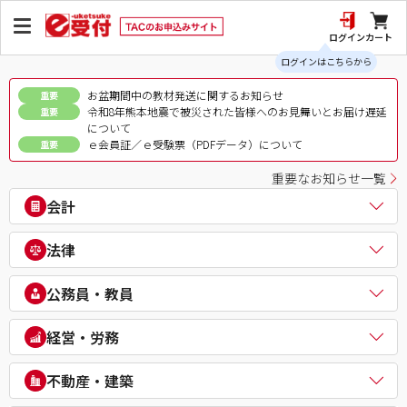
ログイン
カート
ログインはこちらから
お盆期間中の教材発送に関するお知らせ
重要
令和8年熊本地震で被災された皆様へのお見舞いとお届け遅延
重要
について
ｅ会員証／ｅ受験票（PDFデータ）について
重要
重要なお知らせ一覧
会計
公認会計士
法律
税理士
簿記検定（日商・全経上級）
司法書士
公務員・教員
ビジネス会計検定®
行政書士
建設業経理士検定
弁理士
公務員（地方上級・市役所・国家一般職）
経営・労務
IPO実務検定
通関士
理系公務員（技術職）
財務報告実務検定
ビジネス実務法務検定試験®
公務員（心理系）
社会保険労務士
経理・財務スキル検定（FASS）
不動産・建築
知的財産管理技能検定®
警察官・消防官
衛生管理者
簿記チャンピオン大会
公務員（国家総合職）