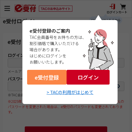
ログイン
カート
e受付ログイン
ログインはこちらから
e受付登録のご案内
TAC会員番号をお持ちの方は、
e受付 ログイン情報入力
割引価格で購入いただける
場合があります。
ログインID
はじめにログインを
お願いいたします。
メールアドレスまたは
TAC会員番号
e受付登録
ログイン
パスワード
visibility
> TACの利用がはじめて
※TAC会員番号をお持ちでｅ受付のご利用が初めての方は
コチラ
※2025年10月16日以降にe受付でお申込みされた方がTAC WEB SCHOOLの
パスワードを変更された場合は、e受付のパスワードも変更されておりま
す。