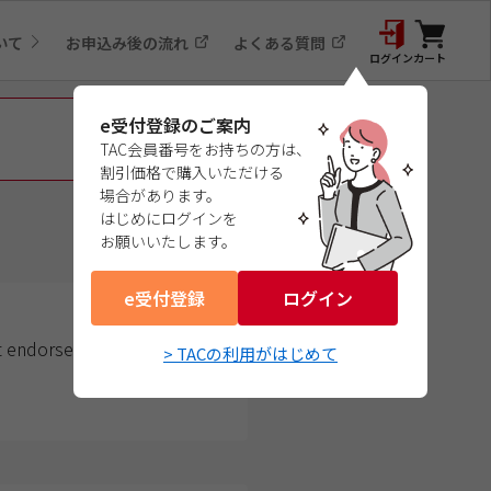
いて
お申込み後の流れ
よくある質問
ログイン
カート
e受付登録のご案内
TAC会員番号をお持ちの方は、
割引価格で購入いただける
場合があります。
はじめにログインを
お願いいたします。
e受付登録
ログイン
not endorsed or approved by
> TACの利用がはじめて