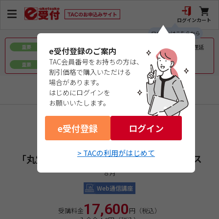
ログイン
カート
ログインはこちらから
令和8年熊本地震で被災された皆様へのお見舞いとお届け遅延
重要
e受付登録のご案内
について
TAC会員番号をお持ちの方は、
ｅ会員証／ｅ受験票（PDFデータ）について
重要
割引価格で購入いただける
場合があります。
TOEIC® L&R TEST対策講座
はじめにログインを
お願いいたします。
商品コード：68269AGEW1
e受付登録
ログイン
ビジネス英語スキル向上プログラム
２０２６年度入学
> TACの利用がはじめて
「丸覚えでＯＫ」ビジネス英語超入門コース
８月
Web通信講座
17,600
受講料金
円（税込）