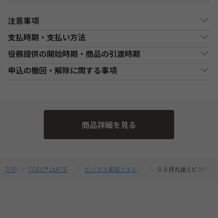
注意事項
支払時期・支払い方法
Web通信講座お申込み上の注意事項
役務提供の開始時期・商品の引渡時期
・お申し込み手続き完了日後、原則1週間以内（日曜・祝祭日等を
決済方法
支払い時期
支払方法
除く）に、経過分の教材を発送いたします。また、各商品ページ
●講座開始日前の申込
申込の撤回・解除に関する事項
にてご案内しております「教材発送開始日」より、１週間以上前
銀行・ゆうちょATM
銀行、又はゆうちょATMでの
各講座の日程表に従った役務提供・教材の引渡となります。詳細
現金
にお申込みが完了している場合は、教材発送開始日より発送いた
支払
入金後に、発送します。
は、各講座の日程表をご確認ください。
当社は、特定商取引法第15条3の規定に基づく申込の撤回について
します。（一部の講座・コースでは教材発送が無い場合がありま
●講座開始日以後の申込
の特約の表示を行っております。
す。）
コンビニエンススト
店舗での入金後に、発送し
受講申込み（入金確認後）1週間程度で発送となります。
現金
・一部のコース(CompTIA等)につきましてはTAC Biz SCHOOLと
ア支払
ます。
当社指定の宅配業者または郵便事業者にて発送いたします。
そのため、特定商取引法第15条の3の規定に基づく申込の撤回等の
なり会員証記載のID・PWでのご受講となります。
商品詳細を見る
定めの適用対象外となります。予めご了承ください。 なお、お客
・Web通信・DL通信を含むコースをお申込みの場合は、必ずお使
クレジットカード支
代金決済終了後に、発送し
一括支払／分割
いのパソコンの動作環境を
こちら
よりご確認の上、お申込みくだ
払
ます。
支払
様と当社との間の講座受講契約における解約・返金についてのお
さい。
取扱いは、TAC申込規約3【受講料等について】をご参照くださ
・複数商品を同時にお申込の場合、ショッピングカートに入れる
提携信販会社によるローン
前に適用されている割引制度・割引金額は、同時に申込む商品に
教育ローン支払
審査承認後に、発送しま
分割支払
い。
TOP
TOEIC® L&R TEST対策講座
ビジネス英語スキル向上プログラム
０８月丸覚えビジネス英語超入門
合せて変動する場合がございます。
す。
最終的なお支払い総額は、お申込み完了前の「お支払い金額のご
確認」画面にてご確認ください。
・受講料金は、消費税・教材費・配送料込の価格となっておりま
す。(一部商品を除く)