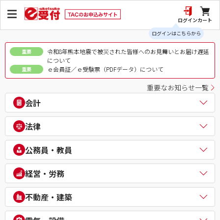
ログイン
カート
ログインはこちらから
令和8年熊本地震で被災された皆様へのお見舞いとお届け遅延
重要
について
ｅ会員証／ｅ受験票（PDFデータ）について
重要
重要なお知らせ一覧
会計
公認会計士
法律
税理士
簿記検定（日商・全経上級）
司法書士
公務員・教員
ビジネス会計検定®
行政書士
建設業経理士検定
弁理士
公務員（地方上級・市役所・国家一般職）
経営・労務
IPO実務検定
通関士
理系公務員（技術職）
財務報告実務検定
ビジネス実務法務検定試験®
公務員（心理系）
社会保険労務士
経理・財務スキル検定（FASS）
不動産・建築
知的財産管理技能検定®
警察官・消防官
衛生管理者
簿記チャンピオン大会
公務員（国家総合職）
中小企業診断士
不動産鑑定士