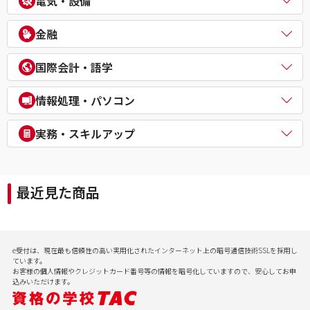
電気・設備
公務員（外交官 (外務省専門職)）
ビジネスマネジャー検定試験®
宅地建物取引士
公務員（経験者採用・氷河期採用）
統計検定®/ビジネス数学検定・数学検定・算数検定
建築士
電気主任技術者（電験二種／三種）
教員採用試験
金融
企業経営アドバイザー
１級建築施工管理技士
電気工事士
教員資格認定試験
ＤＸ経営アドバイザー
マンション管理士／管理業務主任者
危険物取扱者
FP（ファイナンシャルプランナー）
経営承継アドバイザー
国際会計・語学
賃貸不動産経営管理士
消防設備士
証券アナリスト
事業再生士補
１級土木施工管理技士
１級電気工事施工管理技士
CFA®
米国公認会計士（USCPA）
情報処理・パソコン
第三種冷凍機械責任者
証券外務員
米国税理士（EA）
二級ボイラー技士
プライベートバンカー(PB)
米国公認管理会計士（USCMA）
情報処理
実務・スキルアップ
DCプランナー
公認内部監査人（CIA）
パソコンスクール（パソコンビジネススキル・MOS・VBA・Jav
貸金業務取扱主任者
TOEIC® L&R TEST対策講座
a等）
実用講座
年金検定
CompTIA/ITスキル
経理実務・税法実務・経営法務
相続検定
最近見た商品
病院経営実務
社会保険労務士実務
行政書士実務
ビジネスプロ養成スクール
記憶力（アクティブ・ブレイン）
e受付は、現在最も信頼性の高い実用化されたインターネット上の暗号通信技術SSLを採用し
会計実務
ています。
お客様の個人情報やクレジットカード番号等の情報を暗号化していますので、安心してお申
込みいただけます。