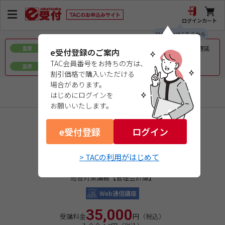
ログイン
カート
ログインはこちらから
令和8年熊本地震で被災された皆様へのお見舞いとお届け遅延
重要
e受付登録のご案内
について
TAC会員番号をお持ちの方は、
ｅ会員証／ｅ受験票（PDFデータ）について
重要
割引価格で購入いただける
場合があります。
公認会計士
はじめにログインを
お願いいたします。
商品コード：0226523AW1
e受付登録
ログイン
オプション講座
２０２６年論文合格目標
> TACの利用がはじめて
短答対策講義
短答対策講義【管理会計論】
Web通信講座
35,000
受講料金
円（税込）