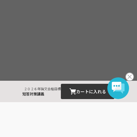
２０２６年論文合格目標
カートに入れる
短答対策講義
最近見た商品
公認会計士
管理 短答対策講義 Ｗ
ｅｂ