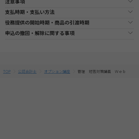
注意事項
支払時期・支払い方法
Web通信講座お申込み上の注意事項
役務提供の開始時期・商品の引渡時期
・お申し込み手続き完了日後、原則1週間以内（日曜・祝祭日等を
決済方法
支払い時期
支払方法
除く）に、経過分の教材を発送いたします。また、各商品ページ
●講座開始日前の申込
申込の撤回・解除に関する事項
にてご案内しております「教材発送開始日」より、１週間以上前
銀行・ゆうちょATM
銀行、又はゆうちょATMでの
各講座の日程表に従った役務提供・教材の引渡となります。詳細
現金
にお申込みが完了している場合は、教材発送開始日より発送いた
支払
入金後に、発送します。
は、各講座の日程表をご確認ください。
当社は、特定商取引法第15条3の規定に基づく申込の撤回について
します。（一部の講座・コースでは教材発送が無い場合がありま
●講座開始日以後の申込
の特約の表示を行っております。
す。）
コンビニエンススト
店舗での入金後に、発送し
受講申込み（入金確認後）1週間程度で発送となります。
現金
・一部のコース(CompTIA等)につきましてはTAC Biz SCHOOLと
ア支払
ます。
当社指定の宅配業者または郵便事業者にて発送いたします。
そのため、特定商取引法第15条の3の規定に基づく申込の撤回等の
なり会員証記載のID・PWでのご受講となります。
定めの適用対象外となります。予めご了承ください。 なお、お客
・Web通信・DL通信を含むコースをお申込みの場合は、必ずお使
TOP
公認会計士
オプション講座
管理 短答対策講義 Ｗｅｂ
クレジットカード支
代金決済終了後に、発送し
一括支払／分割
いのパソコンの動作環境を
こちら
よりご確認の上、お申込みくだ
払
ます。
支払
様と当社との間の講座受講契約における解約・返金についてのお
さい。
取扱いは、TAC申込規約3【受講料等について】をご参照くださ
・複数商品を同時にお申込の場合、ショッピングカートに入れる
提携信販会社によるローン
前に適用されている割引制度・割引金額は、同時に申込む商品に
教育ローン支払
審査承認後に、発送しま
分割支払
い。
合せて変動する場合がございます。
す。
最終的なお支払い総額は、お申込み完了前の「お支払い金額のご
確認」画面にてご確認ください。
・受講料金は、消費税・教材費・配送料込の価格となっておりま
す。(一部商品を除く)