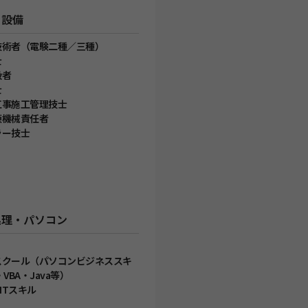
・設備
技術者（電験二種／三種）
士
扱者
士
工事施工管理技士
凍機械責任者
ラー技士
処理・パソコン
スクール（パソコンビジネススキ
VBA・Java等）
/ITスキル