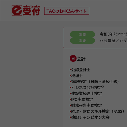
令和8年熊本地
重要
ｅ会員証／ｅ受
重要
会計
公認会計士
税理士
簿記検定（日商・全経上級）
ビジネス会計検定®
建設業経理士検定
IPO実務検定
財務報告実務検定
経理・財務スキル検定（FASS）
簿記チャンピオン大会