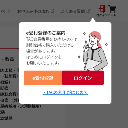
いて
お申込み後の流れ
よくある質問
ログイン
カート
e受付登録のご案内
重要なお知らせ一覧
TAC会員番号をお持ちの方は、
割引価格で購入いただける
場合があります。
はじめにログインを
員・教員
お願いいたします。
地方上級・市役所・国家一般職）
員（技術職）
e受付登録
ログイン
心理系）
消防官
> TACの利用がはじめて
国家総合職）
交官 (外務省専門職)）
経験者採用・氷河期採用）
試験
認定試験