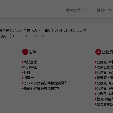
使い方ガイド
割引につ
震で被災された皆様へのお見舞いとお届け遅延について
験票（PDFデータ）について
法律
公務
司法書士
公務員（
行政書士
理系公務
弁理士
公務員（
通関士
警察官・
ビジネス実務法務検定試験®
公務員（
知的財産管理技能検定®
公務員（外
公務員（
教員採用
教員資格