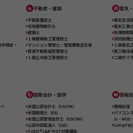
不動産・建築
電気
不動産鑑定士
電気主任
宅地建物取引士
電気工事
建築士
危険物取
１級建築施工管理技士
消防設備
数学検定・
マンション管理士／管理業務主任者
１級電気
賃貸不動産経営管理士
第三種冷
１級土木施工管理技士
二級ボイ
国際会計・語学
情報
ー）
米国公認会計士（USCPA）
情報処理
米国税理士（EA）
パソコン
米国公認管理会計士（USCMA）
ル・MOS・
公認内部監査人（CIA）
CompTIA
TOEIC® L&R TEST対策講座