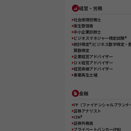
経営・労務
社会保険労務士
衛生管理者
中小企業診断士
ビジネスマネジャー検定試験®
統計検定®/ビジネス数学検定・
算数検定
企業経営アドバイザー
ＤＸ経営アドバイザー
経営承継アドバイザー
事業再生士補
金融
FP（ファイナンシャルプランナ
証券アナリスト
CFA®
証券外務員
プライベートバンカー(PB)