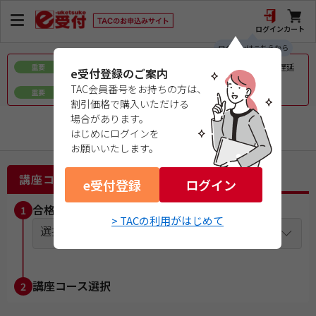
ログイン
カート
ログインはこちらから
令和8年熊本地震で被災された皆様へのお見舞いとお届け遅延
重要
e受付登録のご案内
について
TAC会員番号をお持ちの方は、
ｅ会員証／ｅ受験票（PDFデータ）について
重要
割引価格で購入いただける
場合があります。
１級建築施工管理技士
はじめにログインを
お願いいたします。
講座コース選択
e受付登録
ログイン
合格目標年度を選択
1
> TACの利用がはじめて
選択してください
講座コース選択
2