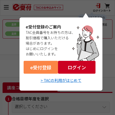
ログイン
カート
ログインはこちらから
令和8年熊本地震で被災された皆様へのお見舞いとお届け遅延
重要
e受付登録のご案内
について
TAC会員番号をお持ちの方は、
ｅ会員証／ｅ受験票（PDFデータ）について
重要
割引価格で購入いただける
場合があります。
税理士
はじめにログインを
お願いいたします。
e受付登録
ログイン
財務諸表論
> TACの利用がはじめて
講座コース選択
合格目標年度を選択
1
選択してください