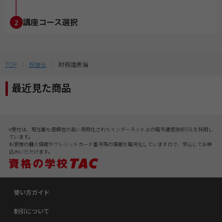
講座コース選択
2
TOP
税理士
財務諸表論
最近見た商品
e受付は、現在最も信頼性の高い実用化されたインターネット上の暗号通信技術SSLを採用し
ています。
お客様の個人情報やクレジットカード番号等の情報を暗号化していますので、安心してお申
込みいただけます。
使い方ガイド
割引について