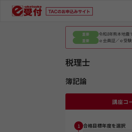
令和8年熊本地震
重要
ｅ会員証／ｅ受験
重要
税理士
簿記論
講座コ
合格目標年度を選択
1