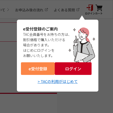
いて
お申込み後の流れ
よくある質問
ログイン
カート
e受付登録のご案内
TAC会員番号をお持ちの方は、
割引価格で購入いただける
場合があります。
はじめにログインを
お願いいたします。
e受付登録
ログイン
> TACの利用がはじめて