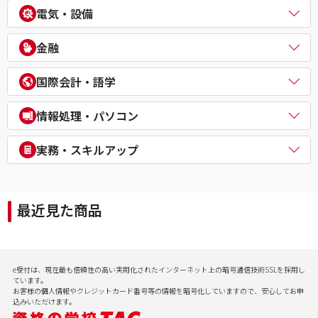
中小企業診断士
不動産鑑定士
電気・設備
公務員（外交官 (外務省専門職)）
ビジネスマネジャー検定試験®
宅地建物取引士
公務員（経験者採用・氷河期採用）
統計検定®/ビジネス数学検定・数学検定・算数検定
建築士
電気主任技術者（電験二種／三種）
教員採用試験
金融
企業経営アドバイザー
１級建築施工管理技士
電気工事士
教員資格認定試験
ＤＸ経営アドバイザー
マンション管理士／管理業務主任者
危険物取扱者
FP（ファイナンシャルプランナー）
経営承継アドバイザー
国際会計・語学
賃貸不動産経営管理士
消防設備士
証券アナリスト
事業再生士補
１級土木施工管理技士
１級電気工事施工管理技士
CFA®
米国公認会計士（USCPA）
情報処理・パソコン
第三種冷凍機械責任者
証券外務員
米国税理士（EA）
二級ボイラー技士
プライベートバンカー(PB)
米国公認管理会計士（USCMA）
情報処理
実務・スキルアップ
DCプランナー
公認内部監査人（CIA）
パソコンスクール（パソコンビジネススキル・MOS・VBA・Jav
貸金業務取扱主任者
TOEIC® L&R TEST対策講座
a等）
実用講座
年金検定
CompTIA/ITスキル
経理実務・税法実務・経営法務
相続検定
最近見た商品
病院経営実務
社会保険労務士実務
行政書士実務
ビジネスプロ養成スクール
記憶力（アクティブ・ブレイン）
e受付は、現在最も信頼性の高い実用化されたインターネット上の暗号通信技術SSLを採用し
会計実務
ています。
お客様の個人情報やクレジットカード番号等の情報を暗号化していますので、安心してお申
込みいただけます。