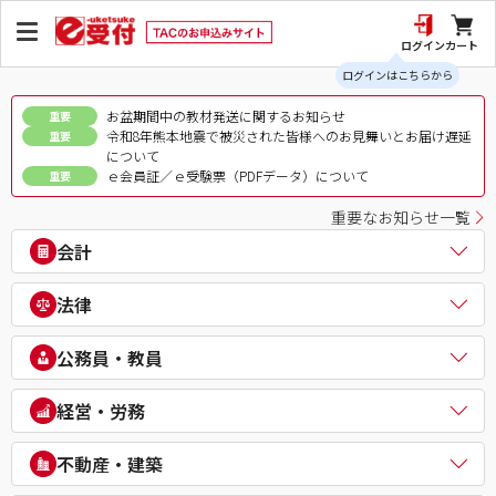
ログイン
カート
ログインはこちらから
お盆期間中の教材発送に関するお知らせ
重要
令和8年熊本地震で被災された皆様へのお見舞いとお届け遅延
重要
について
ｅ会員証／ｅ受験票（PDFデータ）について
重要
重要なお知らせ一覧
会計
公認会計士
法律
税理士
簿記検定（日商・全経上級）
司法書士
公務員・教員
ビジネス会計検定®
行政書士
建設業経理士検定
弁理士
公務員（地方上級・市役所・国家一般職）
経営・労務
IPO実務検定
通関士
理系公務員（技術職）
財務報告実務検定
ビジネス実務法務検定試験®
公務員（心理系）
社会保険労務士
経理・財務スキル検定（FASS）
不動産・建築
知的財産管理技能検定®
警察官・消防官
衛生管理者
簿記チャンピオン大会
公務員（国家総合職）