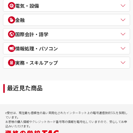
中小企業診断士
不動産鑑定士
電気・設備
公務員（外交官 (外務省専門職)）
ビジネスマネジャー検定試験®
宅地建物取引士
公務員（経験者採用・氷河期採用）
統計検定®/ビジネス数学検定・数学検定・算数検定
建築士
電気主任技術者（電験二種／三種）
教員採用試験
金融
企業経営アドバイザー
１級建築施工管理技士
電気工事士
教員資格認定試験
ＤＸ経営アドバイザー
マンション管理士／管理業務主任者
危険物取扱者
FP（ファイナンシャルプランナー）
経営承継アドバイザー
国際会計・語学
賃貸不動産経営管理士
消防設備士
証券アナリスト
事業再生士補
１級土木施工管理技士
１級電気工事施工管理技士
CFA®
米国公認会計士（USCPA）
情報処理・パソコン
第三種冷凍機械責任者
証券外務員
米国税理士（EA）
二級ボイラー技士
プライベートバンカー(PB)
米国公認管理会計士（USCMA）
情報処理
実務・スキルアップ
DCプランナー
公認内部監査人（CIA）
パソコンスクール（パソコンビジネススキル・MOS・VBA・Jav
貸金業務取扱主任者
TOEIC® L&R TEST対策講座
a等）
実用講座
年金検定
CompTIA/ITスキル
経理実務・税法実務・経営法務
相続検定
最近見た商品
病院経営実務
社会保険労務士実務
行政書士実務
ビジネスプロ養成スクール
記憶力（アクティブ・ブレイン）
e受付は、現在最も信頼性の高い実用化されたインターネット上の暗号通信技術SSLを採用し
会計実務
ています。
お客様の個人情報やクレジットカード番号等の情報を暗号化していますので、安心してお申
込みいただけます。