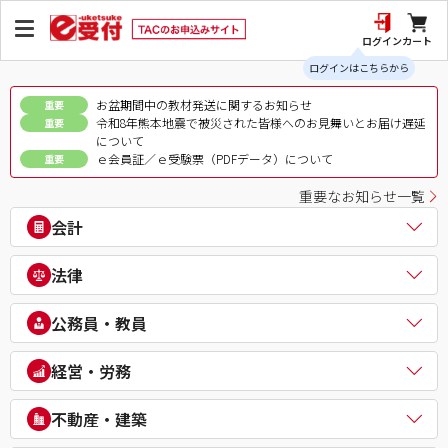
ログイン
カート
ログインはこちらから
お盆期間中の教材発送に関するお知らせ
重要
令和8年熊本地震で被災された皆様へのお見舞いとお届け遅延
重要
について
ｅ会員証／ｅ受験票（PDFデータ）について
重要
重要なお知らせ一覧
会計
公認会計士
法律
税理士
簿記検定（日商・全経上級）
司法書士
公務員・教員
ビジネス会計検定®
行政書士
建設業経理士検定
弁理士
公務員（地方上級・市役所・国家一般職）
経営・労務
IPO実務検定
通関士
理系公務員（技術職）
財務報告実務検定
ビジネス実務法務検定試験®
公務員（心理系）
社会保険労務士
経理・財務スキル検定（FASS）
不動産・建築
知的財産管理技能検定®
警察官・消防官
衛生管理者
簿記チャンピオン大会
公務員（国家総合職）