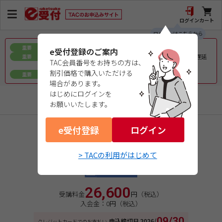
ログイン
カート
ログインはこちらから
お盆期間中の教材発送に関するお知らせ
重要
e受付登録のご案内
令和8年熊本地震で被災された皆様へのお見舞いとお届け遅延
重要
TAC会員番号をお持ちの方は、
について
割引価格で購入いただける
ｅ会員証／ｅ受験票（PDFデータ）について
重要
場合があります。
はじめにログインを
企業経営アドバイザー
お願いいたします。
e受付登録
商品コード：41266251W1
ログイン
２０２６年１０月合格目標
財務入門
> TACの利用がはじめて
Web通信講座
26,600
受講料金
円（税込）
入会金：0円（税込）
09/30
申込締切日
2026/
クレジットカードでのお支払い