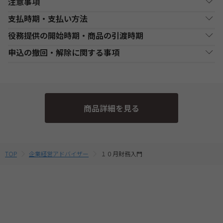
注意事項
支払時期・支払い方法
Web通信講座お申込み上の注意事項
役務提供の開始時期・商品の引渡時期
・お申し込み手続き完了日後、原則1週間以内（日曜・祝祭日等を
決済方法
支払い時期
支払方法
除く）に、経過分の教材を発送いたします。また、各商品ページ
●講座開始日前の申込
申込の撤回・解除に関する事項
にてご案内しております「教材発送開始日」より、１週間以上前
銀行・ゆうちょATM
銀行、又はゆうちょATMでの
各講座の日程表に従った役務提供・教材の引渡となります。詳細
現金
にお申込みが完了している場合は、教材発送開始日より発送いた
支払
入金後に、発送します。
は、各講座の日程表をご確認ください。
当社は、特定商取引法第15条3の規定に基づく申込の撤回について
します。（一部の講座・コースでは教材発送が無い場合がありま
●講座開始日以後の申込
の特約の表示を行っております。
す。）
コンビニエンススト
店舗での入金後に、発送し
受講申込み（入金確認後）1週間程度で発送となります。
現金
・一部のコース(CompTIA等)につきましてはTAC Biz SCHOOLと
ア支払
ます。
当社指定の宅配業者または郵便事業者にて発送いたします。
そのため、特定商取引法第15条の3の規定に基づく申込の撤回等の
なり会員証記載のID・PWでのご受講となります。
商品詳細を見る
定めの適用対象外となります。予めご了承ください。 なお、お客
・Web通信・DL通信を含むコースをお申込みの場合は、必ずお使
クレジットカード支
代金決済終了後に、発送し
一括支払／分割
いのパソコンの動作環境を
こちら
よりご確認の上、お申込みくだ
払
ます。
支払
様と当社との間の講座受講契約における解約・返金についてのお
さい。
取扱いは、TAC申込規約3【受講料等について】をご参照くださ
・複数商品を同時にお申込の場合、ショッピングカートに入れる
提携信販会社によるローン
前に適用されている割引制度・割引金額は、同時に申込む商品に
教育ローン支払
審査承認後に、発送しま
分割支払
い。
TOP
企業経営アドバイザー
１０月財務入門
合せて変動する場合がございます。
す。
最終的なお支払い総額は、お申込み完了前の「お支払い金額のご
確認」画面にてご確認ください。
・受講料金は、消費税・教材費・配送料込の価格となっておりま
す。(一部商品を除く)