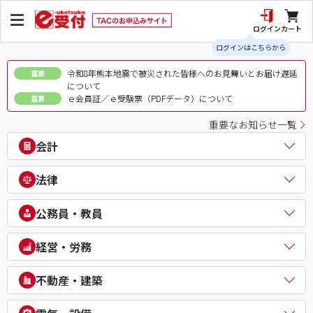
ログイン
カート
ログインはこちらから
令和8年熊本地震で被災された皆様へのお見舞いとお届け遅延
重要
について
ｅ会員証／ｅ受験票（PDFデータ）について
重要
重要なお知らせ一覧
会計
公認会計士
法律
税理士
簿記検定（日商・全経上級）
司法書士
公務員・教員
ビジネス会計検定®
行政書士
建設業経理士検定
弁理士
公務員（地方上級・市役所・国家一般職）
経営・労務
IPO実務検定
通関士
理系公務員（技術職）
財務報告実務検定
ビジネス実務法務検定試験®
公務員（心理系）
社会保険労務士
経理・財務スキル検定（FASS）
不動産・建築
知的財産管理技能検定®
警察官・消防官
衛生管理者
簿記チャンピオン大会
公務員（国家総合職）
中小企業診断士
不動産鑑定士