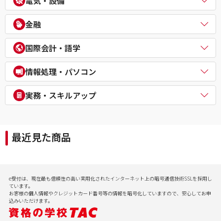
電気・設備
公務員（外交官 (外務省専門職)）
ビジネスマネジャー検定試験®
宅地建物取引士
公務員（経験者採用・氷河期採用）
統計検定®/ビジネス数学検定・数学検定・算数検定
建築士
電気主任技術者（電験二種／三種）
教員採用試験
金融
企業経営アドバイザー
１級建築施工管理技士
電気工事士
教員資格認定試験
ＤＸ経営アドバイザー
マンション管理士／管理業務主任者
危険物取扱者
FP（ファイナンシャルプランナー）
経営承継アドバイザー
国際会計・語学
賃貸不動産経営管理士
消防設備士
証券アナリスト
事業再生士補
１級土木施工管理技士
１級電気工事施工管理技士
CFA®
米国公認会計士（USCPA）
情報処理・パソコン
第三種冷凍機械責任者
証券外務員
米国税理士（EA）
二級ボイラー技士
プライベートバンカー(PB)
米国公認管理会計士（USCMA）
情報処理
実務・スキルアップ
DCプランナー
公認内部監査人（CIA）
パソコンスクール（パソコンビジネススキル・MOS・VBA・Jav
貸金業務取扱主任者
TOEIC® L&R TEST対策講座
a等）
実用講座
年金検定
CompTIA/ITスキル
経理実務・税法実務・経営法務
相続検定
最近見た商品
病院経営実務
社会保険労務士実務
行政書士実務
ビジネスプロ養成スクール
記憶力（アクティブ・ブレイン）
e受付は、現在最も信頼性の高い実用化されたインターネット上の暗号通信技術SSLを採用し
会計実務
ています。
お客様の個人情報やクレジットカード番号等の情報を暗号化していますので、安心してお申
込みいただけます。