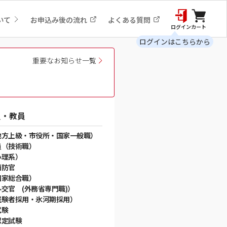
いて
お申込み後の流れ
よくある質問
ログイン
カート
ログインはこちらから
重要なお知らせ一覧
員・教員
地方上級・市役所・国家一般職）
員（技術職）
心理系）
消防官
国家総合職）
交官 (外務省専門職)）
経験者採用・氷河期採用）
試験
認定試験