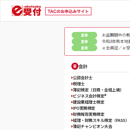
お盆期間中の
重要
令和8年熊本地
重要
ｅ会員証／ｅ受
重要
会計
公認会計士
税理士
簿記検定（日商・全経上級）
ビジネス会計検定®
建設業経理士検定
IPO実務検定
財務報告実務検定
経理・財務スキル検定（FASS）
簿記チャンピオン大会