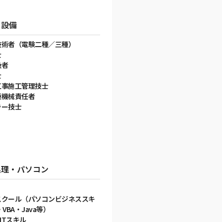
・設備
技術者（電験二種／三種）
士
扱者
士
工事施工管理技士
凍機械責任者
ラー技士
処理・パソコン
スクール（パソコンビジネススキ
VBA・Java等）
/ITスキル