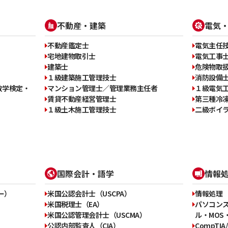
不動産・建築
電気
不動産鑑定士
電気主任
宅地建物取引士
電気工事
建築士
危険物取
１級建築施工管理技士
消防設備
数学検定・
マンション管理士／管理業務主任者
１級電気
賃貸不動産経営管理士
第三種冷
１級土木施工管理技士
二級ボイ
国際会計・語学
情報
ー）
米国公認会計士（USCPA）
情報処理
米国税理士（EA）
パソコン
米国公認管理会計士（USCMA）
ル・MOS・
公認内部監査人（CIA）
CompTIA