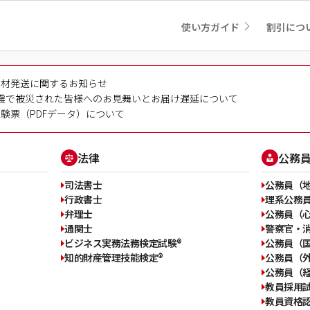
使い方ガイド
割引につ
教材発送に関するお知らせ
震で被災された皆様へのお見舞いとお届け遅延について
験票（PDFデータ）について
法律
公務
司法書士
公務員（
行政書士
理系公務
弁理士
公務員（
通関士
警察官・
ビジネス実務法務検定試験®
公務員（
知的財産管理技能検定®
公務員（外
公務員（
教員採用
教員資格