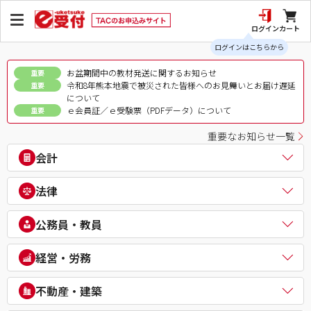
ログイン
カート
ログインはこちらから
お盆期間中の教材発送に関するお知らせ
重要
令和8年熊本地震で被災された皆様へのお見舞いとお届け遅延
重要
について
ｅ会員証／ｅ受験票（PDFデータ）について
重要
重要なお知らせ一覧
会計
公認会計士
法律
税理士
簿記検定（日商・全経上級）
司法書士
公務員・教員
ビジネス会計検定®
行政書士
建設業経理士検定
弁理士
公務員（地方上級・市役所・国家一般職）
経営・労務
IPO実務検定
通関士
理系公務員（技術職）
財務報告実務検定
ビジネス実務法務検定試験®
公務員（心理系）
社会保険労務士
経理・財務スキル検定（FASS）
不動産・建築
知的財産管理技能検定®
警察官・消防官
衛生管理者
簿記チャンピオン大会
公務員（国家総合職）