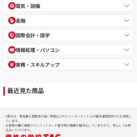
中小企業診断士
不動産鑑定士
電気・設備
公務員（外交官 (外務省専門職)）
ビジネスマネジャー検定試験®
宅地建物取引士
公務員（経験者採用・氷河期採用）
統計検定®/ビジネス数学検定・数学検定・算数検定
建築士
電気主任技術者（電験二種／三種）
教員採用試験
金融
企業経営アドバイザー
１級建築施工管理技士
電気工事士
教員資格認定試験
ＤＸ経営アドバイザー
マンション管理士／管理業務主任者
危険物取扱者
FP（ファイナンシャルプランナー）
経営承継アドバイザー
国際会計・語学
賃貸不動産経営管理士
消防設備士
証券アナリスト
事業再生士補
１級土木施工管理技士
１級電気工事施工管理技士
CFA®
米国公認会計士（USCPA）
情報処理・パソコン
第三種冷凍機械責任者
証券外務員
米国税理士（EA）
二級ボイラー技士
プライベートバンカー(PB)
米国公認管理会計士（USCMA）
情報処理
実務・スキルアップ
DCプランナー
公認内部監査人（CIA）
パソコンスクール（パソコンビジネススキル・MOS・VBA・Jav
貸金業務取扱主任者
TOEIC® L&R TEST対策講座
a等）
実用講座
年金検定
CompTIA/ITスキル
経理実務・税法実務・経営法務
相続検定
最近見た商品
病院経営実務
社会保険労務士実務
行政書士実務
ビジネスプロ養成スクール
記憶力（アクティブ・ブレイン）
e受付は、現在最も信頼性の高い実用化されたインターネット上の暗号通信技術SSLを採用し
会計実務
ています。
お客様の個人情報やクレジットカード番号等の情報を暗号化していますので、安心してお申
込みいただけます。