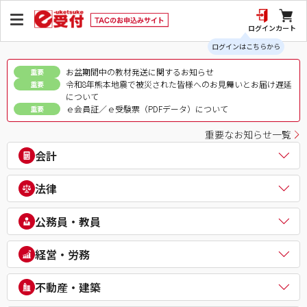
ログイン
カート
ログインはこちらから
お盆期間中の教材発送に関するお知らせ
重要
令和8年熊本地震で被災された皆様へのお見舞いとお届け遅延
重要
について
ｅ会員証／ｅ受験票（PDFデータ）について
重要
重要なお知らせ一覧
会計
公認会計士
法律
税理士
簿記検定（日商・全経上級）
司法書士
公務員・教員
ビジネス会計検定®
行政書士
建設業経理士検定
弁理士
公務員（地方上級・市役所・国家一般職）
経営・労務
IPO実務検定
通関士
理系公務員（技術職）
財務報告実務検定
ビジネス実務法務検定試験®
公務員（心理系）
社会保険労務士
経理・財務スキル検定（FASS）
不動産・建築
知的財産管理技能検定®
警察官・消防官
衛生管理者
簿記チャンピオン大会
公務員（国家総合職）