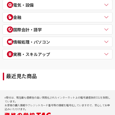
中小企業診断士
不動産鑑定士
電気・設備
公務員（外交官 (外務省専門職)）
ビジネスマネジャー検定試験®
宅地建物取引士
公務員（経験者採用・氷河期採用）
統計検定®/ビジネス数学検定・数学検定・算数検定
建築士
電気主任技術者（電験二種／三種）
教員採用試験
金融
企業経営アドバイザー
１級建築施工管理技士
電気工事士
教員資格認定試験
ＤＸ経営アドバイザー
マンション管理士／管理業務主任者
危険物取扱者
FP（ファイナンシャルプランナー）
経営承継アドバイザー
国際会計・語学
賃貸不動産経営管理士
消防設備士
証券アナリスト
事業再生士補
１級土木施工管理技士
１級電気工事施工管理技士
CFA®
米国公認会計士（USCPA）
情報処理・パソコン
第三種冷凍機械責任者
証券外務員
米国税理士（EA）
二級ボイラー技士
プライベートバンカー(PB)
米国公認管理会計士（USCMA）
情報処理
実務・スキルアップ
DCプランナー
公認内部監査人（CIA）
パソコンスクール（パソコンビジネススキル・MOS・VBA・Jav
貸金業務取扱主任者
TOEIC® L&R TEST対策講座
a等）
実用講座
年金検定
CompTIA/ITスキル
経理実務・税法実務・経営法務
相続検定
最近見た商品
病院経営実務
社会保険労務士実務
行政書士実務
ビジネスプロ養成スクール
記憶力（アクティブ・ブレイン）
e受付は、現在最も信頼性の高い実用化されたインターネット上の暗号通信技術SSLを採用し
会計実務
ています。
お客様の個人情報やクレジットカード番号等の情報を暗号化していますので、安心してお申
込みいただけます。