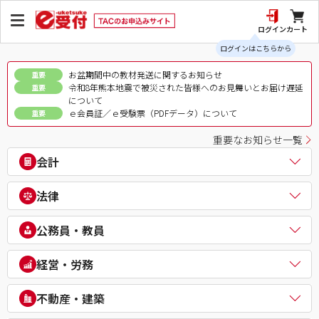
ログイン
カート
ログインはこちらから
お盆期間中の教材発送に関するお知らせ
重要
令和8年熊本地震で被災された皆様へのお見舞いとお届け遅延
重要
について
ｅ会員証／ｅ受験票（PDFデータ）について
重要
重要なお知らせ一覧
会計
公認会計士
法律
税理士
簿記検定（日商・全経上級）
司法書士
公務員・教員
ビジネス会計検定®
行政書士
建設業経理士検定
弁理士
公務員（地方上級・市役所・国家一般職）
経営・労務
IPO実務検定
通関士
理系公務員（技術職）
財務報告実務検定
ビジネス実務法務検定試験®
公務員（心理系）
社会保険労務士
経理・財務スキル検定（FASS）
不動産・建築
知的財産管理技能検定®
警察官・消防官
衛生管理者
簿記チャンピオン大会
公務員（国家総合職）