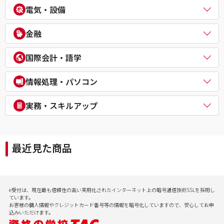
中小企業診断士
不動産鑑定士
電気・設備
公務員（外交官 (外務省専門職)）
ビジネスマネジャー検定試験®
宅地建物取引士
公務員（経験者採用・氷河期採用）
統計検定®/ビジネス数学検定・数学検定・算数検定
建築士
電気主任技術者（電験二種／三種）
教員採用試験
金融
企業経営アドバイザー
１級建築施工管理技士
電気工事士
教員資格認定試験
ＤＸ経営アドバイザー
マンション管理士／管理業務主任者
危険物取扱者
FP（ファイナンシャルプランナー）
経営承継アドバイザー
国際会計・語学
賃貸不動産経営管理士
消防設備士
証券アナリスト
事業再生士補
１級土木施工管理技士
１級電気工事施工管理技士
CFA®
米国公認会計士（USCPA）
情報処理・パソコン
第三種冷凍機械責任者
証券外務員
米国税理士（EA）
二級ボイラー技士
プライベートバンカー(PB)
米国公認管理会計士（USCMA）
情報処理
実務・スキルアップ
DCプランナー
公認内部監査人（CIA）
パソコンスクール（パソコンビジネススキル・MOS・VBA・Jav
貸金業務取扱主任者
TOEIC® L&R TEST対策講座
a等）
実用講座
年金検定
CompTIA/ITスキル
経理実務・税法実務・経営法務
相続検定
最近見た商品
病院経営実務
社会保険労務士実務
行政書士実務
ビジネスプロ養成スクール
記憶力（アクティブ・ブレイン）
e受付は、現在最も信頼性の高い実用化されたインターネット上の暗号通信技術SSLを採用し
会計実務
ています。
お客様の個人情報やクレジットカード番号等の情報を暗号化していますので、安心してお申
込みいただけます。