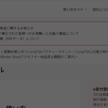
使い方ガイド
割引につ
発送に関するお知らせ
で被災された皆様へのお見舞いとお届け遅延について
票（PDFデータ）について
＜夏期休業に伴うCompTIAバウチャーチケット・CompTIA公式電子教材
tMaster Studyアクセスキー納品停止期間のご案内＞
ル
e受付登
TAC会
割引価格
場合があ