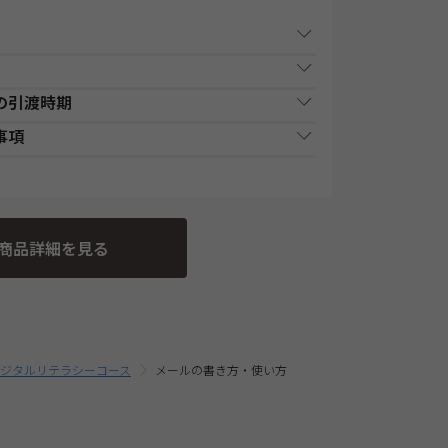
事項
の引渡時期
原則1週間以内（日曜・祝祭日等を除く）に、経過
払い時期
支払方法
た、各商品ページにてご案内しております「教材
事項
前にお申込みが完了している場合は、教材発送開
行、又はゆうちょATMでの入金後
供・教材の引渡となります。詳細は、各講座の日
現金
部の講座・コースでは教材発送が無い場合がありま
、発送します。
3の規定に基づく申込の撤回についての特約の表示を
つきましてはTAC Biz SCHOOLとなり会員証記載
舗での入金後に、発送します。
現金
間程度で発送となります。
す。
事業者にて発送いたします。
条の3の規定に基づく申込の撤回等の定めの適用対象
コースをお申込みの場合は、必ずお使いのパソコンの
金決済終了後に、発送します。
商品詳細を見る
一括支払／分割支払
さい。 なお、お客様と当社との間の講座受講契約
の上、お申込みください。
合、ショッピングカートに入れる前に適用されて
お取扱いは、TAC申込規約3【受講料等について】
携信販会社によるローン審査承認
分割支払
時に申込む商品に合せて変動する場合がございま
に、発送します。
込み完了前の「お支払い金額のご確認」画面にて
】デジタルリテラシーコース
メールの書き方・使い方
・配送料込の価格となっております。(一部商品を