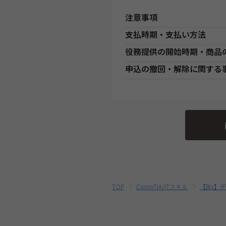
注意事項
支払時期・支払い方法
Web通信講座お申込み上の注意
役務提供の開始時期・商品
・お申し込み手続き完了日後、
決済方法
支
分の教材を発送いたします。ま
●講座開始日前の申込
申込の撤回・解除に関する
発送開始日」より、１週間以上
銀
各講座の日程表に従った役務提
銀行・ゆうちょATM支払
始日より発送いたします。（一
に
程表をご確認ください。
当社は、特定商取引法第15条
す。）
●講座開始日以後の申込
行っております。
・一部のコース(CompTIA等)に
コンビニエンスストア支払
店
受講申込み（入金確認後）1週
のID・PWでのご受講となりま
当社指定の宅配業者または郵便
そのため、特定商取引法第15
・Web通信・DL通信を含む
クレジットカード支払
代
外となります。予めご了承くだ
動作環境を
こちら
よりご確認
・複数商品を同時にお申込の場
における解約・返金についての
提
教育ローン支払
いる割引制度・割引金額は、同
後
をご参照ください。
す。
最終的なお支払い総額は、お申
ご確認ください。
TOP
CompTIA/ITスキル
【Biz
・受講料金は、消費税・教材費
除く)