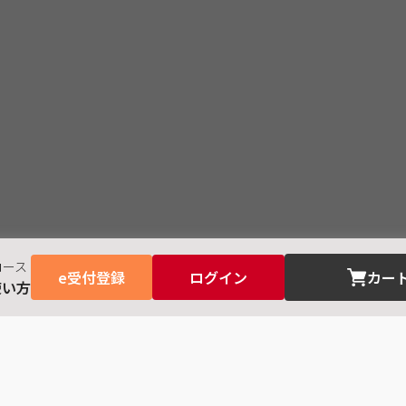
コース
e受付登録
ログイン
カー
使い方