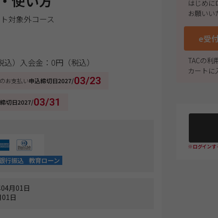
・使い方
はじめに
お願いい
ート対象外コース
e受
TACの
税込）
入会金：0円（税込）
カートに
03/23
のお支払い
申込締切日
2027/
03/31
締切日
2027/
※ログインす
銀行振込
教育ローン
04月01日
01日