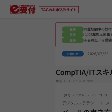
お盆期間中の教材
重要
令和8年熊本地震
重要
ｅ会員証／ｅ受験
重要
2026/07/29
お知らせ
CompTIA/ITスキ
商品コード：29269109W1
【Biz】デジタルリテラシーコース
デジタルリテラシーコース