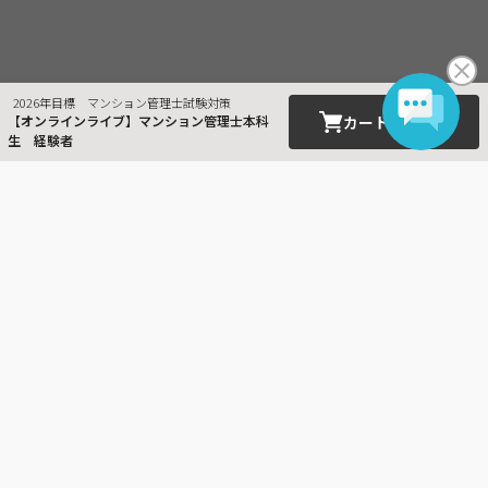
2026年目標 マンション管理士試験対策
【オンラインライブ】マンション管理士本科
カートに入れる
生 経験者
最近見た商品
マンション管理士／管理
業務主任者
オ信 マン管本科生 受
験割
e受付は、現在最も信頼性の高い実用化されたインターネット上の暗号通信技術SSLを採用し
ています。
お客様の個人情報やクレジットカード番号等の情報を暗号化していますので、安心してお申
込みいただけます。