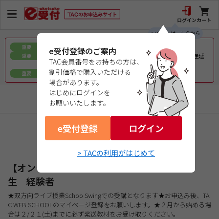
ログイン
カート
ログインはこちらから
お盆期間中の教材発送に関するお知らせ
重要
e受付登録のご案内
令和8年熊本地震で被災された皆様へのお見舞いとお届け遅延
重要
TAC会員番号をお持ちの方は、
について
割引価格で購入いただける
ｅ会員証／ｅ受験票（PDFデータ）について
重要
場合があります。
はじめにログインを
マンション管理士／管理業務主任者
お願いいたします。
e受付登録
商品コード：25261654W3
ログイン
マンション管理士試験対策
> TACの利用がはじめて
2026年目標 マンション管理士試験対策
【オンラインライブ】マンション管理士本科
生 経験者
★双方向ライブ授業Schoo Swingでの受講となります★お申込み後、TA
C WEB SCHOOLのマイページ登録をお願いします。★２月から始める場
合は２/２１(土)までに必ず発送教材をお受け取りください。