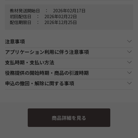
教材発送開始日 ： 2026年02月17日
初回配信日 ： 2026年02月22日
配信期限日 ： 2026年12月25日
注意事項
アプリケーション利用に伴う注意事項
オンラインライブ通信講座お申込み上の注意事項
・申込手続前に、使用するアプリケーションの動作環境・視聴環
支払時期・支払い方法
・お申し込み手続き完了日後、原則1週間以内（日曜・祝祭日等を
境の確認を必ずご自身で行ってください。
除く）に、経過分の教材を発送いたします。また、各商品ページ
役務提供の開始時期・商品の引渡時期
・アプリケーション使用に必要な機器、ダウンロード等の通信費
決済方法
支払い時期
支払方法
にてご案内しております「教材発送開始日」より、１週間以上前
は、お客様負担とします。
にお申込みが完了している場合は、教材発送開始日より発送いた
●講座開始日前の申込
申込の撤回・解除に関する事項
・講座の進行を妨げる行為や他の受講生の迷惑が生じていると当
します。（一部の講座・コースでは教材発送が無い場合がありま
クレジットカード支
各講座の日程表に従った役務提供・教材の引渡となります。詳細
社が判断した場合には、強制遮断を行う場合があります。これに
払
す。）
は、各講座の日程表をご確認ください。
当社は、特定商取引法第15条3の規定に基づく申込の撤回について
代金決済終了後に、発送し
一括支払／分割
よりお客様に生じた不利益については、当社では責任を負いかね
※決済メール受信
・一部のコース(CompTIA等)につきましてはTAC Biz SCHOOLと
●講座開始日以後の申込
ます。
支払
ます。
の特約の表示を行っております。
後、３日以内に決済
なり会員証記載のID・PWでのご受講となります。
受講申込み（入金確認後）1週間程度で発送となります。
・アプリケーション等の外部サービス利用した場合における講座
ください。
・オンラインライブ通信講座では、ライブ配信をZoomまたはSch
当社指定の宅配業者または郵便事業者にて発送いたします。
そのため、特定商取引法第15条の3の規定に基づく申込の撤回等の
運営または障害等の定めは、TAC申込規約７【講座運営につい
ooSwingで実施いたします。以下の『アプリケーション利用に伴
商品詳細を見る
て】、８【オンライン受講システムについて】を準用するものと
定めの適用対象外となります。予めご了承ください。 なお、お客
う注意事項』をご確認の上、お申込みください。Zoom社の提供
します。
する推奨環境は
こちら
より、SchooSwingの動作環境は
こちら
よ
様と当社との間の講座受講契約における解約・返金についてのお
・本注意事項に定めがない事項は、TAC申込規約の定めに基づく
りご確認ください。
ものとします。
取扱いは、TAC申込規約3【受講料等について】をご参照くださ