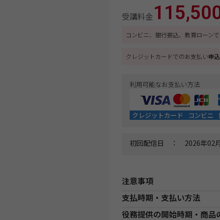
115,50
受講料金
コンビニ、銀行振込、教育ローンで
クレジットカードでのお支払い
申込
利用可能なお支払い方法
クレジットカード
コンビニ
初回配信日 ： 2026年02月
注意事項
支払時期・支払い方法
教室講座お申込み上の注意事項
役務提供の開始時期・商品
・開講校舎と開講日程をご確認
決済方法
支