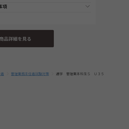
ございます。ご来校の際は、必ず受付窓口にてご
事項
供・教材の引渡となります。詳細は、各講座の日
合、ショッピングカートに入れる前に適用されて
金決済終了後に、発送します。
一括支払／分割支払
3の規定に基づく申込の撤回についての特約の表示を
時に申込む商品に合せて変動する場合がございま
間程度で発送となります。
込み完了前の「お支払い金額のご確認」画面にて
事業者にて発送いたします。
条の3の規定に基づく申込の撤回等の定めの適用対象
商品詳細を見る
さい。 なお、お客様と当社との間の講座受講契約
・配送料込の価格となっております。(一部商品を
お取扱いは、TAC申込規約3【受講料等について】
任者
管理業務主任者試験対策
通学 管理業本科生Ｓ Ｕ３５