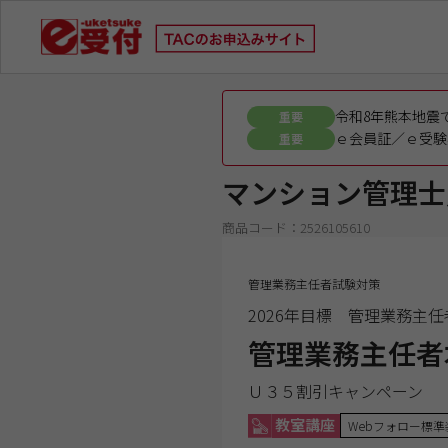
令和8年熊本地震
重要
ｅ会員証／ｅ受験
重要
マンション管理士
商品コード：2526105610
管理業務主任者試験対策
2026年目標 管理業務主
管理業務主任者
Ｕ３５割引キャンペーン
教室講座
Webフォロー標準