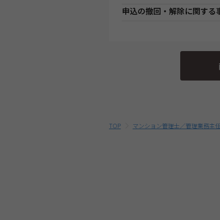
り開講日程が変更される場合が
●講座開始日前の申込
申込の撤回・解除に関する
確認ください。
クレジットカード支払
各講座の日程表に従った役務提
・複数商品を同時にお申込の場
※決済メール受信後、３日
代
程表をご確認ください。
当社は、特定商取引法第15条
いる割引制度・割引金額は、同
以内に決済ください。
●講座開始日以後の申込
行っております。
す。
受講申込み（入金確認後）1週
最終的なお支払い総額は、お申
当社指定の宅配業者または郵便
そのため、特定商取引法第15
ご確認ください。
外となります。予めご了承くだ
・受講料金は、消費税・教材費
除く)
における解約・返金についての
をご参照ください。
TOP
マンション管理士／管理業務主