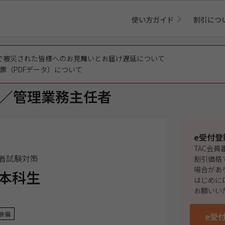
使い方ガイド
割引につ
で被災された皆様へのお見舞いとお届け遅延について
票（PDFデータ）について
／管理業務主任者
e受付登
TAC会
任者試験対策
割引価格
場合があ
本科生
はじめに
お願いい
装備
e受