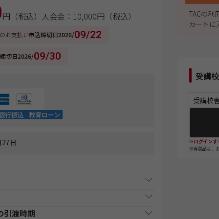
0
TACの
円（税込）
入会金：10,000円（税込）
カートに
09/22
のお支払い
申込締切日
2026/
09/30
締切日
2026/
受講校
受講校
銀行振込
教育ローン
27日
※ログインす
※当商品は、
の引渡時期
の上、お申込みください。なお、諸般の事情によ
払い時期
支払方法