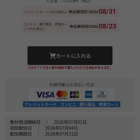
入会金：10,000円（税込）
08/31
申込締切日
2026/
クレジットカードでのお支払い
コンビニ、銀行振込、教育ロー
08/23
申込締切日
2026/
ンでのお支払い
カートに入れる
※ログインすると割引価格で購入いただける場合があります。
利用可能なお支払い方法
クレジットカード
コンビニ
銀行振込
教育ローン
教材発送開始日 ： 2026年07月01日
初回配信日 ： 2026年07月04日
配信期限日 ： 2028年07月31日