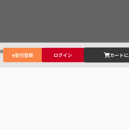
標
e受付登録
ログイン
カートに