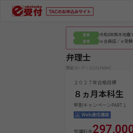
令和8年熊本地震
重要
ｅ会員証／ｅ受験
重要
弁理士
商品コード：21271360W1
２０２７年合格目標
８ヵ月本科生
早割キャンペーンPART１
Web通信講座
297,00
受講料金