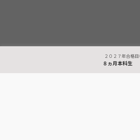
２０２７年合格目
８ヵ月本科生
最近見た商品
弁理士
８ヵ月本科生Ｗｅｂ