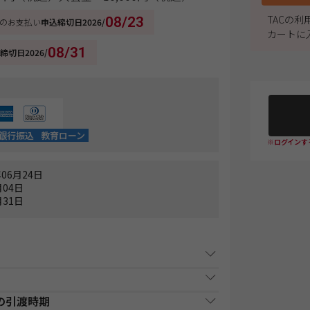
TACの
08/23
のお支払い
申込締切日
2026/
カートに
08/31
締切日
2026/
銀行振込
教育ローン
※ログインす
06月24日
04日
31日
事項
の引渡時期
原則1週間以内（日曜・祝祭日等を除く）に、経過
払い時期
支払方法