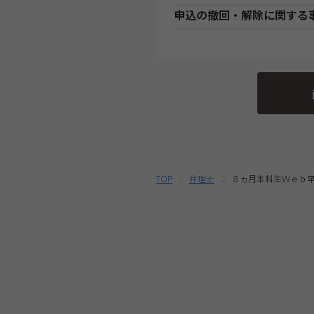
分の教材を発送いたします。ま
●講座開始日前の申込
申込の撤回・解除に関する
発送開始日」より、１週間以上
銀
各講座の日程表に従った役務提
銀行・ゆうちょATM支払
始日より発送いたします。（一
に
程表をご確認ください。
当社は、特定商取引法第15条
す。）
●講座開始日以後の申込
行っております。
・一部のコース(CompTIA等)に
コンビニエンスストア支払
店
受講申込み（入金確認後）1週
のID・PWでのご受講となりま
当社指定の宅配業者または郵便
そのため、特定商取引法第15
・Web通信・DL通信を含む
クレジットカード支払
代
外となります。予めご了承くだ
動作環境を
こちら
よりご確認
・複数商品を同時にお申込の場
における解約・返金についての
提
教育ローン支払
いる割引制度・割引金額は、同
後
をご参照ください。
す。
最終的なお支払い総額は、お申
ご確認ください。
TOP
弁理士
８ヵ月本科生Ｗｅｂ
・受講料金は、消費税・教材費
除く)