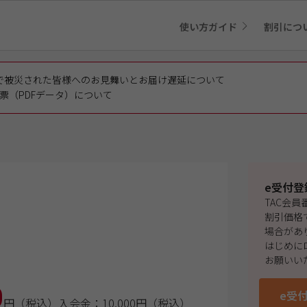
使い方ガイド
割引につ
で被災された皆様へのお見舞いとお届け遅延について
票（PDFデータ）について
e受付登
TAC会
割引価格
場合があ
はじめに
お願いい
0
e受
円（税込）
入会金：10,000円（税込）