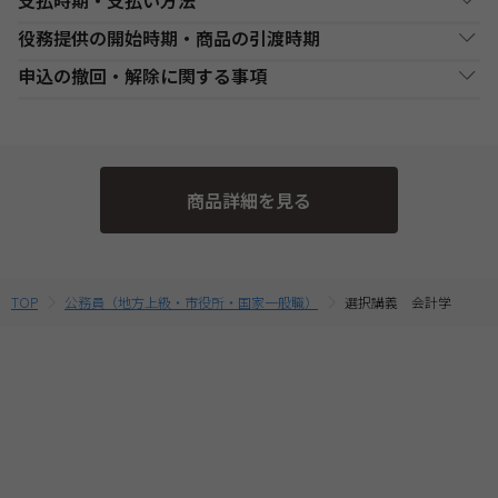
支払時期・支払い方法
Web通信講座お申込み上の注意事項
役務提供の開始時期・商品の引渡時期
・お申し込み手続き完了日後、原則1週間以内（日曜・祝祭日等を
決済方法
支払い時期
支払方法
除く）に、経過分の教材を発送いたします。また、各商品ページ
●講座開始日前の申込
申込の撤回・解除に関する事項
にてご案内しております「教材発送開始日」より、１週間以上前
銀行・ゆうちょATM
銀行、又はゆうちょATMでの
各講座の日程表に従った役務提供・教材の引渡となります。詳細
現金
にお申込みが完了している場合は、教材発送開始日より発送いた
支払
入金後に、発送します。
は、各講座の日程表をご確認ください。
当社は、特定商取引法第15条3の規定に基づく申込の撤回について
します。（一部の講座・コースでは教材発送が無い場合がありま
●講座開始日以後の申込
の特約の表示を行っております。
す。）
コンビニエンススト
店舗での入金後に、発送し
受講申込み（入金確認後）1週間程度で発送となります。
現金
・一部のコース(CompTIA等)につきましてはTAC Biz SCHOOLと
ア支払
ます。
当社指定の宅配業者または郵便事業者にて発送いたします。
そのため、特定商取引法第15条の3の規定に基づく申込の撤回等の
なり会員証記載のID・PWでのご受講となります。
商品詳細を見る
定めの適用対象外となります。予めご了承ください。 なお、お客
・Web通信・DL通信を含むコースをお申込みの場合は、必ずお使
クレジットカード支
代金決済終了後に、発送し
一括支払／分割
いのパソコンの動作環境を
こちら
よりご確認の上、お申込みくだ
払
ます。
支払
様と当社との間の講座受講契約における解約・返金についてのお
さい。
取扱いは、TAC申込規約3【受講料等について】をご参照くださ
・複数商品を同時にお申込の場合、ショッピングカートに入れる
提携信販会社によるローン
前に適用されている割引制度・割引金額は、同時に申込む商品に
教育ローン支払
審査承認後に、発送しま
分割支払
い。
TOP
公務員（地方上級・市役所・国家一般職）
選択講義 会計学
合せて変動する場合がございます。
す。
最終的なお支払い総額は、お申込み完了前の「お支払い金額のご
確認」画面にてご確認ください。
・受講料金は、消費税・教材費・配送料込の価格となっておりま
す。(一部商品を除く)