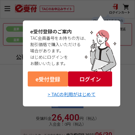
ログイン
カート
ログインはこちらから
令和8年熊本地震で被災された皆様へのお見舞いとお届け遅延
重要
e受付登録のご案内
について
TAC会員番号をお持ちの方は、
ｅ会員証／ｅ受験票（PDFデータ）について
重要
割引価格で購入いただける
場合があります。
公務員（地方上級・市役所・国家一般職）
はじめにログインを
お願いいたします。
商品コード：1727261FW1
e受付登録
２０２７年合格目標
ログイン
セット・単科
> TACの利用がはじめて
選択講義 社会政策
Web通信講座
26,400
受講料金
円（税込）
入会金：0円（税込）
06/30
申込締切日
2027/
クレジットカードでのお支払い