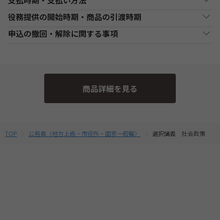
支払時期・支払い方法
Web通信講座お申込み上の注意事項
役務提供の開始時期・商品の引渡時期
・お申し込み手続き完了日後、原則1週間以内（日曜・祝祭日等を
決済方法
支払い時期
支払方法
除く）に、経過分の教材を発送いたします。また、各商品ページ
●講座開始日前の申込
申込の撤回・解除に関する事項
にてご案内しております「教材発送開始日」より、１週間以上前
銀行・ゆうちょATM
銀行、又はゆうちょATMでの
各講座の日程表に従った役務提供・教材の引渡となります。詳細
現金
にお申込みが完了している場合は、教材発送開始日より発送いた
支払
入金後に、発送します。
は、各講座の日程表をご確認ください。
当社は、特定商取引法第15条3の規定に基づく申込の撤回について
します。（一部の講座・コースでは教材発送が無い場合がありま
●講座開始日以後の申込
の特約の表示を行っております。
す。）
コンビニエンススト
店舗での入金後に、発送し
受講申込み（入金確認後）1週間程度で発送となります。
現金
・一部のコース(CompTIA等)につきましてはTAC Biz SCHOOLと
ア支払
ます。
当社指定の宅配業者または郵便事業者にて発送いたします。
そのため、特定商取引法第15条の3の規定に基づく申込の撤回等の
なり会員証記載のID・PWでのご受講となります。
商品詳細を見る
定めの適用対象外となります。予めご了承ください。 なお、お客
・Web通信・DL通信を含むコースをお申込みの場合は、必ずお使
クレジットカード支
代金決済終了後に、発送し
一括支払／分割
いのパソコンの動作環境を
こちら
よりご確認の上、お申込みくだ
払
ます。
支払
様と当社との間の講座受講契約における解約・返金についてのお
さい。
取扱いは、TAC申込規約3【受講料等について】をご参照くださ
・複数商品を同時にお申込の場合、ショッピングカートに入れる
提携信販会社によるローン
前に適用されている割引制度・割引金額は、同時に申込む商品に
教育ローン支払
審査承認後に、発送しま
分割支払
い。
TOP
公務員（地方上級・市役所・国家一般職）
選択講義 社会政策
合せて変動する場合がございます。
す。
最終的なお支払い総額は、お申込み完了前の「お支払い金額のご
確認」画面にてご確認ください。
・受講料金は、消費税・教材費・配送料込の価格となっておりま
す。(一部商品を除く)