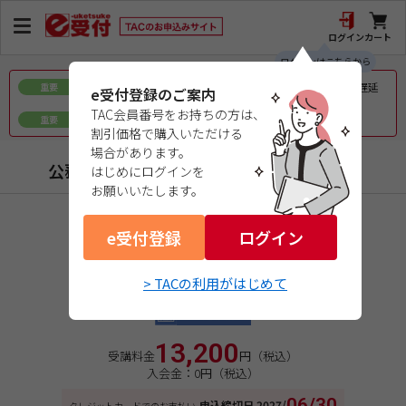
ログイン
カート
ログインはこちらから
令和8年熊本地震で被災された皆様へのお見舞いとお届け遅延
重要
e受付登録のご案内
について
TAC会員番号をお持ちの方は、
ｅ会員証／ｅ受験票（PDFデータ）について
重要
割引価格で購入いただける
場合があります。
公務員（地方上級・市役所・国家一般職）
はじめにログインを
お願いいたします。
商品コード：1727260MW1
e受付登録
２０２７年合格目標
ログイン
セット・単科
> TACの利用がはじめて
基本演習 民法
Web通信講座
13,200
受講料金
円（税込）
入会金：0円（税込）
06/30
申込締切日
2027/
クレジットカードでのお支払い