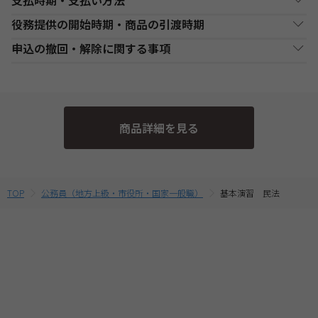
支払時期・支払い方法
Web通信講座お申込み上の注意事項
役務提供の開始時期・商品の引渡時期
・お申し込み手続き完了日後、原則1週間以内（日曜・祝祭日等を
決済方法
支払い時期
支払方法
除く）に、経過分の教材を発送いたします。また、各商品ページ
●講座開始日前の申込
申込の撤回・解除に関する事項
にてご案内しております「教材発送開始日」より、１週間以上前
銀行・ゆうちょATM
銀行、又はゆうちょATMでの
各講座の日程表に従った役務提供・教材の引渡となります。詳細
現金
にお申込みが完了している場合は、教材発送開始日より発送いた
支払
入金後に、発送します。
は、各講座の日程表をご確認ください。
当社は、特定商取引法第15条3の規定に基づく申込の撤回について
します。（一部の講座・コースでは教材発送が無い場合がありま
●講座開始日以後の申込
の特約の表示を行っております。
す。）
コンビニエンススト
店舗での入金後に、発送し
受講申込み（入金確認後）1週間程度で発送となります。
現金
・一部のコース(CompTIA等)につきましてはTAC Biz SCHOOLと
ア支払
ます。
当社指定の宅配業者または郵便事業者にて発送いたします。
そのため、特定商取引法第15条の3の規定に基づく申込の撤回等の
なり会員証記載のID・PWでのご受講となります。
商品詳細を見る
定めの適用対象外となります。予めご了承ください。 なお、お客
・Web通信・DL通信を含むコースをお申込みの場合は、必ずお使
クレジットカード支
代金決済終了後に、発送し
一括支払／分割
いのパソコンの動作環境を
こちら
よりご確認の上、お申込みくだ
払
ます。
支払
様と当社との間の講座受講契約における解約・返金についてのお
さい。
取扱いは、TAC申込規約3【受講料等について】をご参照くださ
・複数商品を同時にお申込の場合、ショッピングカートに入れる
提携信販会社によるローン
前に適用されている割引制度・割引金額は、同時に申込む商品に
教育ローン支払
審査承認後に、発送しま
分割支払
い。
TOP
公務員（地方上級・市役所・国家一般職）
基本演習 民法
合せて変動する場合がございます。
す。
最終的なお支払い総額は、お申込み完了前の「お支払い金額のご
確認」画面にてご確認ください。
・受講料金は、消費税・教材費・配送料込の価格となっておりま
す。(一部商品を除く)