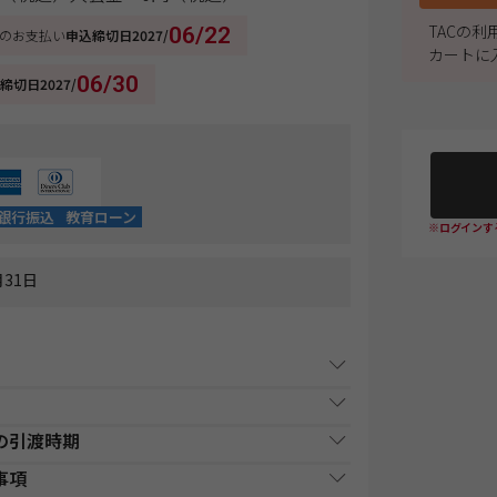
TACの
06/22
のお支払い
申込締切日
2027/
カートに
06/30
締切日
2027/
銀行振込
教育ローン
※ログインす
31日
事項
の引渡時期
原則1週間以内（日曜・祝祭日等を除く）に、経過
払い時期
支払方法
た、各商品ページにてご案内しております「教材
事項
前にお申込みが完了している場合は、教材発送開
行、又はゆうちょATMでの入金後
供・教材の引渡となります。詳細は、各講座の日