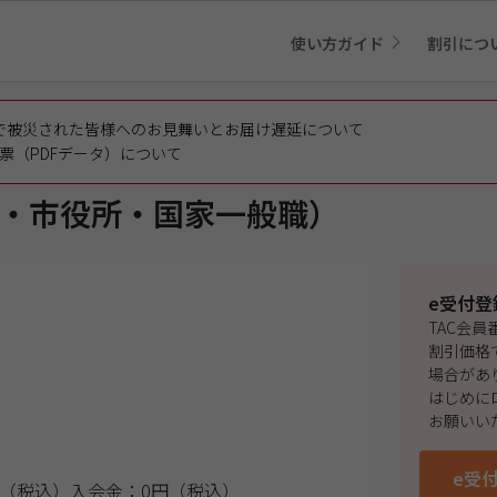
使い方ガイド
割引につ
で被災された皆様へのお見舞いとお届け遅延について
票（PDFデータ）について
・市役所・国家一般職）
e受付登
TAC会
割引価格
場合があ
はじめに
お願いい
e受
（税込）
入会金：0円（税込）