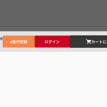
標
e受付登録
ログイン
カートに