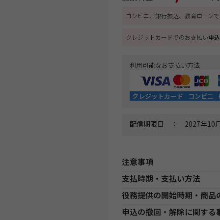
コンビニ、銀行振込、教育ローンで
クレジットカードでのお支払い
申込
利用可能なお支払い方法
クレジットカード
コンビニ
配信期限日 ： 2027年10月
注意事項
支払時期・支払い方法
Web通信講座お申込み上の注意
役務提供の開始時期・商品
・お申し込み手続き完了日後、
決済方法
支
分の教材を発送いたします。ま
●講座開始日前の申込
申込の撤回・解除に関する
発送開始日」より、１週間以上
銀
各講座の日程表に従った役務提