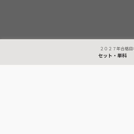
２０２７年合格目
セット・単科
最近見た商品
公務員（地方上級・
市役所・国家一般
職）