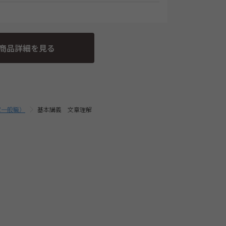
現金
部の講座・コースでは教材発送が無い場合がありま
、発送します。
3の規定に基づく申込の撤回についての特約の表示を
つきましてはTAC Biz SCHOOLとなり会員証記載
舗での入金後に、発送します。
現金
間程度で発送となります。
す。
事業者にて発送いたします。
条の3の規定に基づく申込の撤回等の定めの適用対象
コースをお申込みの場合は、必ずお使いのパソコンの
金決済終了後に、発送します。
商品詳細を見る
一括支払／分割支払
さい。 なお、お客様と当社との間の講座受講契約
の上、お申込みください。
合、ショッピングカートに入れる前に適用されて
お取扱いは、TAC申込規約3【受講料等について】
携信販会社によるローン審査承認
分割支払
時に申込む商品に合せて変動する場合がございま
に、発送します。
込み完了前の「お支払い金額のご確認」画面にて
家一般職）
基本講義 文章理解
・配送料込の価格となっております。(一部商品を