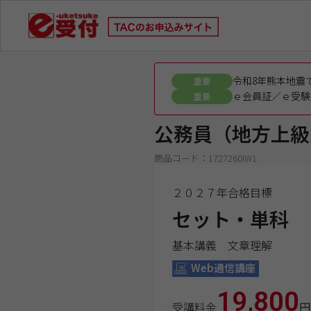
令和8年熊本地震
重要
ｅ会員証／ｅ受験
重要
公務員（地方上級
商品コード：1727260IW1
２０２７年合格目標
セット・単科
基本講義 文章理解
Web通信講座
19,800
受講料金
円