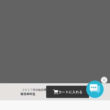
・受講料金は、消費税・教材費・配送料込の価格となっておりま
す。(一部商品を除く)
２０２７年合格目標
カートに入れる
総合本科生
最近見た商品