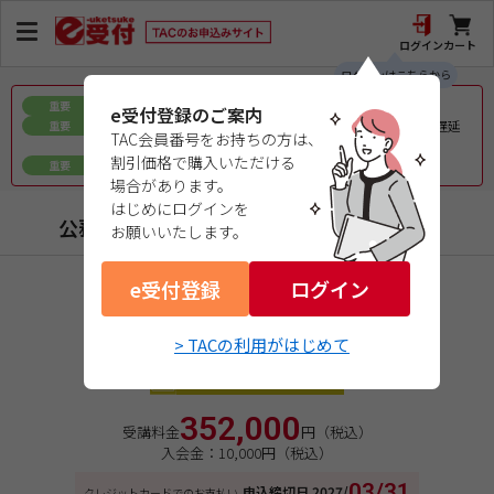
ログイン
カート
ログインはこちらから
お盆期間中の教材発送に関するお知らせ
重要
e受付登録のご案内
令和8年熊本地震で被災された皆様へのお見舞いとお届け遅延
重要
TAC会員番号をお持ちの方は、
について
割引価格で購入いただける
ｅ会員証／ｅ受験票（PDFデータ）について
重要
場合があります。
はじめにログインを
公務員（地方上級・市役所・国家一般職）
お願いいたします。
e受付登録
商品コード：1727221YW3
ログイン
２０２７年合格目標
総合本科生
> TACの利用がはじめて
オンラインライブ通信講座
352,000
受講料金
円（税込）
入会金：10,000円（税込）
03/31
申込締切日
2027/
クレジットカードでのお支払い