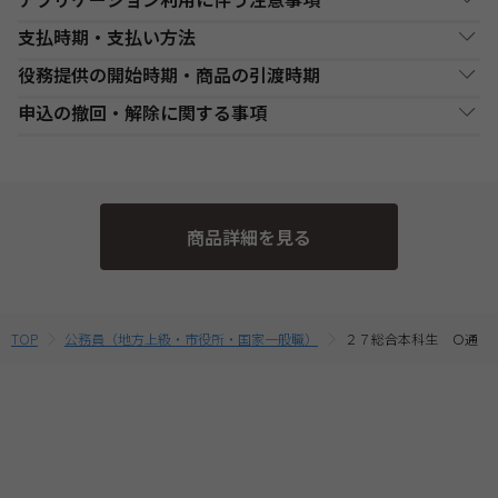
オンラインライブ通信講座お申込み上の注意事項
・申込手続前に、使用するアプリケーションの動作環境・視聴環
支払時期・支払い方法
・お申し込み手続き完了日後、原則1週間以内（日曜・祝祭日等を
境の確認を必ずご自身で行ってください。
除く）に、経過分の教材を発送いたします。また、各商品ページ
役務提供の開始時期・商品の引渡時期
・アプリケーション使用に必要な機器、ダウンロード等の通信費
決済方法
支払い時期
支払方法
にてご案内しております「教材発送開始日」より、１週間以上前
は、お客様負担とします。
にお申込みが完了している場合は、教材発送開始日より発送いた
●講座開始日前の申込
申込の撤回・解除に関する事項
・講座の進行を妨げる行為や他の受講生の迷惑が生じていると当
します。（一部の講座・コースでは教材発送が無い場合がありま
銀行・ゆうちょATM
銀行、又はゆうちょATMでの
各講座の日程表に従った役務提供・教材の引渡となります。詳細
現金
社が判断した場合には、強制遮断を行う場合があります。これに
支払
入金後に、発送します。
す。）
は、各講座の日程表をご確認ください。
当社は、特定商取引法第15条3の規定に基づく申込の撤回について
よりお客様に生じた不利益については、当社では責任を負いかね
・一部のコース(CompTIA等)につきましてはTAC Biz SCHOOLと
●講座開始日以後の申込
ます。
の特約の表示を行っております。
なり会員証記載のID・PWでのご受講となります。
コンビニエンススト
店舗での入金後に、発送し
受講申込み（入金確認後）1週間程度で発送となります。
現金
・アプリケーション等の外部サービス利用した場合における講座
ア支払
ます。
・オンラインライブ通信講座では、ライブ配信をZoomまたはSch
当社指定の宅配業者または郵便事業者にて発送いたします。
そのため、特定商取引法第15条の3の規定に基づく申込の撤回等の
運営または障害等の定めは、TAC申込規約７【講座運営につい
ooSwingで実施いたします。以下の『アプリケーション利用に伴
商品詳細を見る
て】、８【オンライン受講システムについて】を準用するものと
定めの適用対象外となります。予めご了承ください。 なお、お客
う注意事項』をご確認の上、お申込みください。Zoom社の提供
クレジットカード支
代金決済終了後に、発送し
一括支払／分割
します。
払
ます。
支払
する推奨環境は
こちら
より、SchooSwingの動作環境は
こちら
よ
様と当社との間の講座受講契約における解約・返金についてのお
・本注意事項に定めがない事項は、TAC申込規約の定めに基づく
りご確認ください。
ものとします。
取扱いは、TAC申込規約3【受講料等について】をご参照くださ
・また、オンラインライブ通信講座の受講にあたっては、配信UR
提携信販会社によるローン
教育ローン支払
審査承認後に、発送しま
分割支払
Lの確認など、WEB SCHOOLへのログインが必要です。必ずお使
い。
TOP
公務員（地方上級・市役所・国家一般職）
２７総合本科生 Ｏ通
す。
いのパソコンでTAC WEB SCHOOLの動作環境を
こちら
よりご確認
の上、お申込みください。
・複数商品を同時にお申込の場合、ショッピングカートに入れる
前に適用されている割引制度・割引金額は、同時に申込む商品に
合せて変動する場合がございます。
最終的なお支払い総額は、お申込み完了前の「お支払い金額のご
確認」画面にてご確認ください。