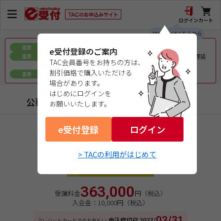
ログイン
カート
ログインはこちらから
お盆期間中の教材発送に関するお知らせ
重要
e受付登録のご案内
令和8年熊本地震で被災された皆様へのお見舞いとお届け遅延
重要
TAC会員番号をお持ちの方は、
について
割引価格で購入いただける
ｅ会員証／ｅ受験票（PDFデータ）について
重要
場合があります。
はじめにログインを
公務員（地方上級・市役所・国家一般職）
お願いいたします。
e受付登録
商品コード：1727220YW3
ログイン
２０２７年合格目標
入門総合本科生
> TACの利用がはじめて
オンラインライブ通信講座
363,000
受講料金
円（税込）
入会金：10,000円（税込）
03/31
申込締切日
2027/
クレジットカードでのお支払い