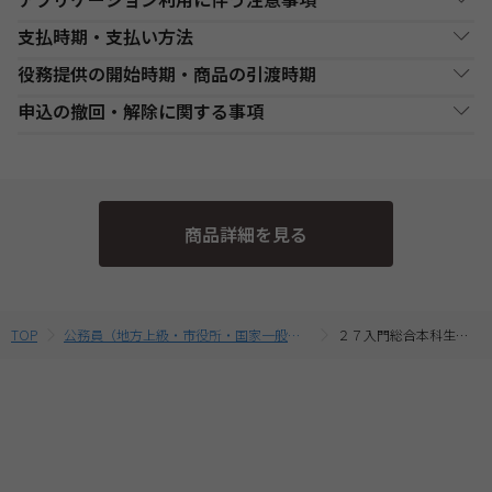
オンラインライブ通信講座お申込み上の注意事項
・申込手続前に、使用するアプリケーションの動作環境・視聴環
支払時期・支払い方法
・お申し込み手続き完了日後、原則1週間以内（日曜・祝祭日等を
境の確認を必ずご自身で行ってください。
除く）に、経過分の教材を発送いたします。また、各商品ページ
役務提供の開始時期・商品の引渡時期
・アプリケーション使用に必要な機器、ダウンロード等の通信費
決済方法
支払い時期
支払方法
にてご案内しております「教材発送開始日」より、１週間以上前
は、お客様負担とします。
にお申込みが完了している場合は、教材発送開始日より発送いた
●講座開始日前の申込
申込の撤回・解除に関する事項
・講座の進行を妨げる行為や他の受講生の迷惑が生じていると当
します。（一部の講座・コースでは教材発送が無い場合がありま
銀行・ゆうちょATM
銀行、又はゆうちょATMでの
各講座の日程表に従った役務提供・教材の引渡となります。詳細
現金
社が判断した場合には、強制遮断を行う場合があります。これに
支払
入金後に、発送します。
す。）
は、各講座の日程表をご確認ください。
当社は、特定商取引法第15条3の規定に基づく申込の撤回について
よりお客様に生じた不利益については、当社では責任を負いかね
・一部のコース(CompTIA等)につきましてはTAC Biz SCHOOLと
●講座開始日以後の申込
ます。
の特約の表示を行っております。
なり会員証記載のID・PWでのご受講となります。
コンビニエンススト
店舗での入金後に、発送し
受講申込み（入金確認後）1週間程度で発送となります。
現金
・アプリケーション等の外部サービス利用した場合における講座
ア支払
ます。
・オンラインライブ通信講座では、ライブ配信をZoomまたはSch
当社指定の宅配業者または郵便事業者にて発送いたします。
そのため、特定商取引法第15条の3の規定に基づく申込の撤回等の
運営または障害等の定めは、TAC申込規約７【講座運営につい
ooSwingで実施いたします。以下の『アプリケーション利用に伴
商品詳細を見る
て】、８【オンライン受講システムについて】を準用するものと
定めの適用対象外となります。予めご了承ください。 なお、お客
う注意事項』をご確認の上、お申込みください。Zoom社の提供
クレジットカード支
代金決済終了後に、発送し
一括支払／分割
します。
払
ます。
支払
する推奨環境は
こちら
より、SchooSwingの動作環境は
こちら
よ
様と当社との間の講座受講契約における解約・返金についてのお
・本注意事項に定めがない事項は、TAC申込規約の定めに基づく
りご確認ください。
ものとします。
取扱いは、TAC申込規約3【受講料等について】をご参照くださ
・また、オンラインライブ通信講座の受講にあたっては、配信UR
提携信販会社によるローン
教育ローン支払
審査承認後に、発送しま
分割支払
Lの確認など、WEB SCHOOLへのログインが必要です。必ずお使
い。
TOP
公務員（地方上級・市役所・国家一般職）
２７入門総合本科生Ｏ通
す。
いのパソコンでTAC WEB SCHOOLの動作環境を
こちら
よりご確認
の上、お申込みください。
・複数商品を同時にお申込の場合、ショッピングカートに入れる
前に適用されている割引制度・割引金額は、同時に申込む商品に
合せて変動する場合がございます。
最終的なお支払い総額は、お申込み完了前の「お支払い金額のご
確認」画面にてご確認ください。