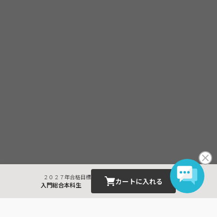
・受講料金は、消費税・教材費・配送料込の価格となっておりま
す。(一部商品を除く)
２０２７年合格目標
カートに入れる
入門総合本科生
最近見た商品