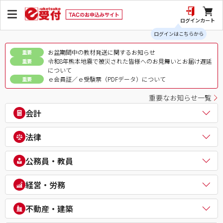
ログイン
カート
ログインはこちらから
お盆期間中の教材発送に関するお知らせ
重要
令和8年熊本地震で被災された皆様へのお見舞いとお届け遅延
重要
について
ｅ会員証／ｅ受験票（PDFデータ）について
重要
重要なお知らせ一覧
会計
公認会計士
法律
税理士
簿記検定（日商・全経上級）
司法書士
公務員・教員
ビジネス会計検定®
行政書士
建設業経理士検定
弁理士
公務員（地方上級・市役所・国家一般職）
経営・労務
IPO実務検定
通関士
理系公務員（技術職）
財務報告実務検定
ビジネス実務法務検定試験®
公務員（心理系）
社会保険労務士
経理・財務スキル検定（FASS）
不動産・建築
知的財産管理技能検定®
警察官・消防官
衛生管理者
簿記チャンピオン大会
公務員（国家総合職）