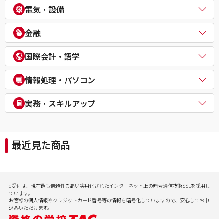
中小企業診断士
不動産鑑定士
電気・設備
公務員（外交官 (外務省専門職)）
ビジネスマネジャー検定試験®
宅地建物取引士
公務員（経験者採用・氷河期採用）
統計検定®/ビジネス数学検定・数学検定・算数検定
建築士
電気主任技術者（電験二種／三種）
教員採用試験
金融
企業経営アドバイザー
１級建築施工管理技士
電気工事士
教員資格認定試験
ＤＸ経営アドバイザー
マンション管理士／管理業務主任者
危険物取扱者
FP（ファイナンシャルプランナー）
経営承継アドバイザー
国際会計・語学
賃貸不動産経営管理士
消防設備士
証券アナリスト
事業再生士補
１級土木施工管理技士
１級電気工事施工管理技士
CFA®
米国公認会計士（USCPA）
情報処理・パソコン
第三種冷凍機械責任者
証券外務員
米国税理士（EA）
二級ボイラー技士
プライベートバンカー(PB)
米国公認管理会計士（USCMA）
情報処理
実務・スキルアップ
DCプランナー
公認内部監査人（CIA）
パソコンスクール（パソコンビジネススキル・MOS・VBA・Jav
貸金業務取扱主任者
TOEIC® L&R TEST対策講座
a等）
実用講座
年金検定
CompTIA/ITスキル
経理実務・税法実務・経営法務
相続検定
最近見た商品
病院経営実務
社会保険労務士実務
行政書士実務
ビジネスプロ養成スクール
記憶力（アクティブ・ブレイン）
e受付は、現在最も信頼性の高い実用化されたインターネット上の暗号通信技術SSLを採用し
会計実務
ています。
お客様の個人情報やクレジットカード番号等の情報を暗号化していますので、安心してお申
込みいただけます。