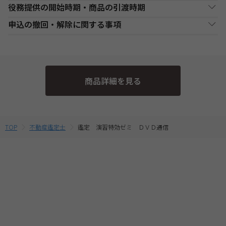
役務提供の開始時期・商品の引渡時期
・お申し込み手続き完了日後、原則1週間以内（日曜・祝祭日等を
決済方法
支払い時期
支払方法
除く）に、経過分の教材を発送いたします。また、各商品ページ
●講座開始日前の申込
申込の撤回・解除に関する事項
にてご案内しております「教材発送開始日」より、１週間以上前
銀行・ゆうちょATM
銀行、又はゆうちょATMでの
各講座の日程表に従った役務提供・教材の引渡となります。詳細
現金
にお申込みが完了している場合は、教材発送開始日より発送いた
支払
入金後に、発送します。
は、各講座の日程表をご確認ください。
当社は、特定商取引法第15条3の規定に基づく申込の撤回について
します。（一部の講座・コースでは教材発送が無い場合がありま
●講座開始日以後の申込
の特約の表示を行っております。
す。）
コンビニエンススト
店舗での入金後に、発送し
受講申込み（入金確認後）1週間程度で発送となります。
現金
・DVD通信講座は、DVD-Rメディア対応のDVDプレーヤーでのみ
ア支払
ます。
当社指定の宅配業者または郵便事業者にて発送いたします。
そのため、特定商取引法第15条の3の規定に基づく申込の撤回等の
受講が可能です。パソコンやゲーム機等での動作保証はしており
商品詳細を見る
定めの適用対象外となります。予めご了承ください。 なお、お客
ませんのでご注意ください。
クレジットカード支
代金決済終了後に、発送し
一括支払／分割
・複数商品を同時にお申込の場合、ショッピングカートに入れる
払
ます。
支払
様と当社との間の講座受講契約における解約・返金についてのお
前に適用されている割引制度・割引金額は、同時に申込む商品に
取扱いは、TAC申込規約3【受講料等について】をご参照くださ
合せて変動する場合がございます。
提携信販会社によるローン
最終的なお支払い総額は、お申込み完了前の「お支払い金額のご
教育ローン支払
審査承認後に、発送しま
分割支払
い。
TOP
不動産鑑定士
鑑定 演習特効ゼミ ＤＶＤ通信
確認」画面にてご確認ください。
す。
・受講料金は、消費税・教材費・配送料込の価格となっておりま
す。(一部商品を除く)