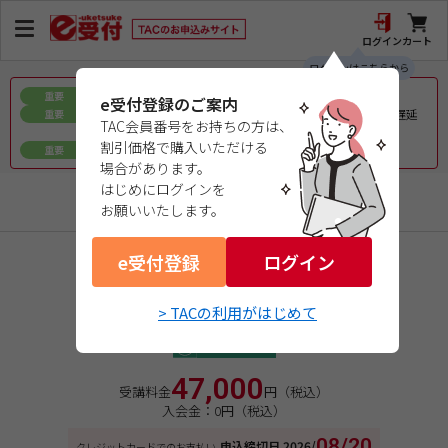
ログイン
カート
ログインはこちらから
お盆期間中の教材発送に関するお知らせ
重要
e受付登録のご案内
令和8年熊本地震で被災された皆様へのお見舞いとお届け遅延
重要
TAC会員番号をお持ちの方は、
について
割引価格で購入いただける
ｅ会員証／ｅ受験票（PDFデータ）について
重要
場合があります。
はじめにログインを
不動産鑑定士
お願いいたします。
e受付登録
商品コード：12261A3296
ログイン
２０２６年合格目標オプション
鑑定理論 演習特効ゼミ
> TACの利用がはじめて
DVD通信講座
47,000
受講料金
円（税込）
入会金：0円（税込）
08/20
申込締切日
2026/
クレジットカードでのお支払い