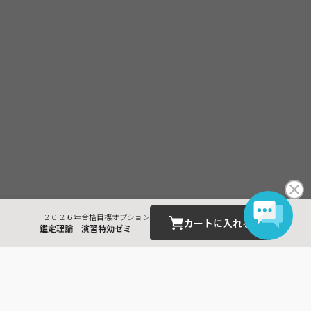
２０２６年合格目標オプション
カートに入れる
鑑定理論 演習特効ゼミ
最近見た商品
不動産鑑定士
鑑定 演習特効ゼミ Ｄ