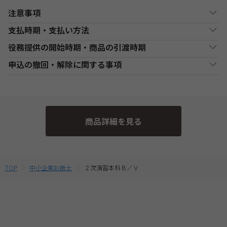
注意事項
支払時期・支払い方法
ビデオブース講座お申込み上の注意事項
役務提供の開始時期・商品の引渡時期
・開講校舎と開講日程をご確認の上、お申込みください。なお、
決済方法
支払い時期
支払方法
諸般の事情により開講日程が変更される場合がございます。ご来
●講座開始日前の申込
申込の撤回・解除に関する事項
校の際は、必ず受付窓口にてご確認ください。
銀行・ゆうちょATM
銀行、又はゆうちょATMでの
各講座の日程表に従った役務提供・教材の引渡となります。詳細
現金
・複数商品を同時にお申込の場合、ショッピングカートに入れる
支払
入金後に、発送します。
は、各講座の日程表をご確認ください。
当社は、特定商取引法第15条3の規定に基づく申込の撤回について
前に適用されている割引制度・割引金額は、同時に申込む商品に
●講座開始日以後の申込
の特約の表示を行っております。
合せて変動する場合がございます。
コンビニエンススト
店舗での入金後に、発送し
受講申込み（入金確認後）1週間程度で発送となります。
現金
最終的なお支払い総額は、お申込み完了前の「お支払い金額のご
ア支払
ます。
当社指定の宅配業者または郵便事業者にて発送いたします。
そのため、特定商取引法第15条の3の規定に基づく申込の撤回等の
確認」画面にてご確認ください。
商品詳細を見る
定めの適用対象外となります。予めご了承ください。 なお、お客
・受講料金は、消費税・教材費・配送料込の価格となっておりま
クレジットカード支
代金決済終了後に、発送し
一括支払／分割
す。(一部商品を除く)
払
ます。
支払
様と当社との間の講座受講契約における解約・返金についてのお
取扱いは、TAC申込規約3【受講料等について】をご参照くださ
提携信販会社によるローン
教育ローン支払
審査承認後に、発送しま
分割支払
い。
TOP
中小企業診断士
２次演習本科Ｂ／Ｖ
す。