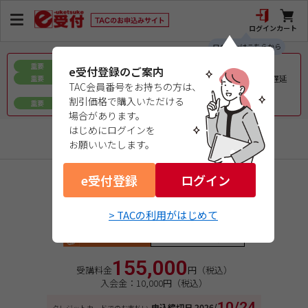
ログイン
カート
ログインはこちらから
お盆期間中の教材発送に関するお知らせ
重要
e受付登録のご案内
令和8年熊本地震で被災された皆様へのお見舞いとお届け遅延
重要
TAC会員番号をお持ちの方は、
について
割引価格で購入いただける
ｅ会員証／ｅ受験票（PDFデータ）について
重要
場合があります。
はじめにログインを
中小企業診断士
お願いいたします。
e受付登録
商品コード：1026178520
ログイン
２０２６年合格目標 本科生
２次演習本科生B
> TACの利用がはじめて
ビデオブース講座
Webフォロー標準装備
155,000
受講料金
円（税込）
入会金：10,000円（税込）
10/24
申込締切日
2026/
クレジットカードでのお支払い