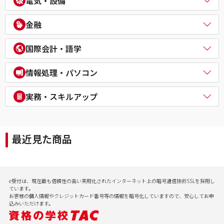
電気・設備
公務員（外交官 (外務省専門職)）
ビジネスマネジャー検定試験®
宅地建物取引士
公務員（経験者採用・氷河期採用）
統計検定®/ビジネス数学検定・数学検定・算数検定
建築士
電気主任技術者（電験二種／三種）
教員採用試験
金融
企業経営アドバイザー
１級建築施工管理技士
電気工事士
教員資格認定試験
ＤＸ経営アドバイザー
マンション管理士／管理業務主任者
危険物取扱者
FP（ファイナンシャルプランナー）
経営承継アドバイザー
国際会計・語学
賃貸不動産経営管理士
消防設備士
証券アナリスト
事業再生士補
１級土木施工管理技士
１級電気工事施工管理技士
CFA®
米国公認会計士（USCPA）
情報処理・パソコン
第三種冷凍機械責任者
証券外務員
米国税理士（EA）
二級ボイラー技士
プライベートバンカー(PB)
米国公認管理会計士（USCMA）
情報処理
実務・スキルアップ
DCプランナー
公認内部監査人（CIA）
パソコンスクール（パソコンビジネススキル・MOS・VBA・Jav
貸金業務取扱主任者
TOEIC® L&R TEST対策講座
a等）
実用講座
年金検定
CompTIA/ITスキル
経理実務・税法実務・経営法務
相続検定
最近見た商品
病院経営実務
社会保険労務士実務
行政書士実務
ビジネスプロ養成スクール
記憶力（アクティブ・ブレイン）
e受付は、現在最も信頼性の高い実用化されたインターネット上の暗号通信技術SSLを採用し
会計実務
ています。
お客様の個人情報やクレジットカード番号等の情報を暗号化していますので、安心してお申
込みいただけます。