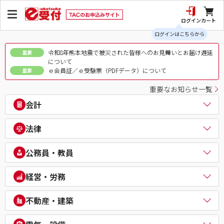
ログイン
カート
ログインはこちらから
令和8年熊本地震で被災された皆様へのお見舞いとお届け遅延
重要
について
ｅ会員証／ｅ受験票（PDFデータ）について
重要
重要なお知らせ一覧
会計
公認会計士
法律
税理士
簿記検定（日商・全経上級）
司法書士
公務員・教員
ビジネス会計検定®
行政書士
建設業経理士検定
弁理士
公務員（地方上級・市役所・国家一般職）
経営・労務
IPO実務検定
通関士
理系公務員（技術職）
財務報告実務検定
ビジネス実務法務検定試験®
公務員（心理系）
社会保険労務士
経理・財務スキル検定（FASS）
不動産・建築
知的財産管理技能検定®
警察官・消防官
衛生管理者
簿記チャンピオン大会
公務員（国家総合職）
中小企業診断士
不動産鑑定士