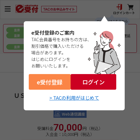
ログイン
カート
ログインはこちらから
お盆期間中の教材発送に関するお知らせ
重要
e受付登録のご案内
令和8年熊本地震で被災された皆様へのお見舞いとお届け遅延
重要
TAC会員番号をお持ちの方は、
について
割引価格で購入いただける
ｅ会員証／ｅ受験票（PDFデータ）について
重要
場合があります。
はじめにログインを
米国公認会計士（USCPA）
お願いいたします。
e受付登録
商品コード：09276521W1
ログイン
ＵＳＣＰＡ講義（単科）
ＵＳＣＰＡ 講義セット ※単科（国内）
> TACの利用がはじめて
ＴＣＰ ８～９月
Web通信講座
70,000
受講料金
円（税込）
入会金：10,000円（税込）