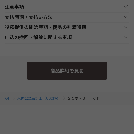
注意事項
支払時期・支払い方法
Web通信講座お申込み上の注意事項
役務提供の開始時期・商品の引渡時期
・お申し込み手続き完了日後、原則1週間以内（日曜・祝祭日等を
決済方法
支払い時期
支払方法
除く）に、経過分の教材を発送いたします。また、各商品ページ
●講座開始日前の申込
申込の撤回・解除に関する事項
にてご案内しております「教材発送開始日」より、１週間以上前
銀行・ゆうちょATM
銀行、又はゆうちょATMでの
各講座の日程表に従った役務提供・教材の引渡となります。詳細
現金
にお申込みが完了している場合は、教材発送開始日より発送いた
支払
入金後に、発送します。
は、各講座の日程表をご確認ください。
当社は、特定商取引法第15条3の規定に基づく申込の撤回について
します。（一部の講座・コースでは教材発送が無い場合がありま
●講座開始日以後の申込
の特約の表示を行っております。
す。）
コンビニエンススト
店舗での入金後に、発送し
受講申込み（入金確認後）1週間程度で発送となります。
現金
・一部のコース(CompTIA等)につきましてはTAC Biz SCHOOLと
ア支払
ます。
当社指定の宅配業者または郵便事業者にて発送いたします。
そのため、特定商取引法第15条の3の規定に基づく申込の撤回等の
なり会員証記載のID・PWでのご受講となります。
商品詳細を見る
定めの適用対象外となります。予めご了承ください。 なお、お客
・Web通信・DL通信を含むコースをお申込みの場合は、必ずお使
クレジットカード支
代金決済終了後に、発送し
一括支払／分割
いのパソコンの動作環境を
こちら
よりご確認の上、お申込みくだ
払
ます。
支払
様と当社との間の講座受講契約における解約・返金についてのお
さい。
取扱いは、TAC申込規約3【受講料等について】をご参照くださ
・複数商品を同時にお申込の場合、ショッピングカートに入れる
提携信販会社によるローン
前に適用されている割引制度・割引金額は、同時に申込む商品に
教育ローン支払
審査承認後に、発送しま
分割支払
い。
TOP
米国公認会計士（USCPA）
２６夏ｖ８ ＴＣＰ
合せて変動する場合がございます。
す。
最終的なお支払い総額は、お申込み完了前の「お支払い金額のご
確認」画面にてご確認ください。
・受講料金は、消費税・教材費・配送料込の価格となっておりま
す。(一部商品を除く)