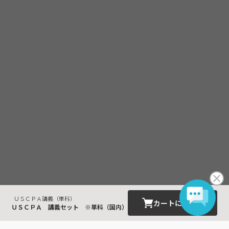
ＵＳＣＰＡ講義（単科）
カートに入れる
ＵＳＣＰＡ 講義セット ※単科（国内）