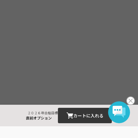
・受講料金は、消費税・教材費・配送料込の価格となっておりま
す。(一部商品を除く)
２０２６年合格目標
カートに入れる
直前オプション
最近見た商品