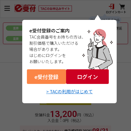
ログイン
カート
ログインはこちらから
令和8年熊本地震で被災された皆様へのお見舞いとお届け遅延
重要
e受付登録のご案内
について
TAC会員番号をお持ちの方は、
ｅ会員証／ｅ受験票（PDFデータ）について
重要
割引価格で購入いただける
場合があります。
行政書士
はじめにログインを
お願いいたします。
商品コード：07261853W3
e受付登録
２０２６年合格目標
ログイン
直前オプション
> TACの利用がはじめて
直前！４０字記述式特訓
オンラインライブ通信講座
13,200
受講料金
円（税込）
入会金：0円（税込）
08/21
申込締切日
2026/
クレジットカードでのお支払い