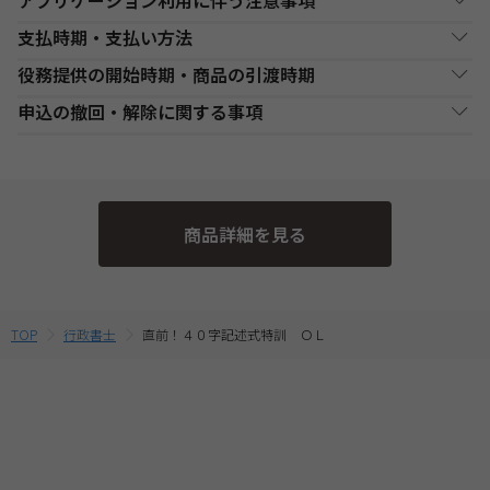
アプリケーション利用に伴う注意事項
オンラインライブ通信講座お申込み上の注意事項
・申込手続前に、使用するアプリケーションの動作環境・視聴環
支払時期・支払い方法
・お申し込み手続き完了日後、原則1週間以内（日曜・祝祭日等を
境の確認を必ずご自身で行ってください。
除く）に、経過分の教材を発送いたします。また、各商品ページ
役務提供の開始時期・商品の引渡時期
・アプリケーション使用に必要な機器、ダウンロード等の通信費
決済方法
支払い時期
支払方法
にてご案内しております「教材発送開始日」より、１週間以上前
は、お客様負担とします。
にお申込みが完了している場合は、教材発送開始日より発送いた
●講座開始日前の申込
申込の撤回・解除に関する事項
・講座の進行を妨げる行為や他の受講生の迷惑が生じていると当
します。（一部の講座・コースでは教材発送が無い場合がありま
銀行・ゆうちょATM
銀行、又はゆうちょATMでの
各講座の日程表に従った役務提供・教材の引渡となります。詳細
現金
社が判断した場合には、強制遮断を行う場合があります。これに
支払
入金後に、発送します。
す。）
は、各講座の日程表をご確認ください。
当社は、特定商取引法第15条3の規定に基づく申込の撤回について
よりお客様に生じた不利益については、当社では責任を負いかね
・一部のコース(CompTIA等)につきましてはTAC Biz SCHOOLと
●講座開始日以後の申込
ます。
の特約の表示を行っております。
なり会員証記載のID・PWでのご受講となります。
コンビニエンススト
店舗での入金後に、発送し
受講申込み（入金確認後）1週間程度で発送となります。
現金
・アプリケーション等の外部サービス利用した場合における講座
ア支払
ます。
・オンラインライブ通信講座では、ライブ配信をZoomまたはSch
当社指定の宅配業者または郵便事業者にて発送いたします。
そのため、特定商取引法第15条の3の規定に基づく申込の撤回等の
運営または障害等の定めは、TAC申込規約７【講座運営につい
ooSwingで実施いたします。以下の『アプリケーション利用に伴
商品詳細を見る
て】、８【オンライン受講システムについて】を準用するものと
定めの適用対象外となります。予めご了承ください。 なお、お客
う注意事項』をご確認の上、お申込みください。Zoom社の提供
クレジットカード支
代金決済終了後に、発送し
一括支払／分割
します。
払
ます。
支払
する推奨環境は
こちら
より、SchooSwingの動作環境は
こちら
よ
様と当社との間の講座受講契約における解約・返金についてのお
・本注意事項に定めがない事項は、TAC申込規約の定めに基づく
りご確認ください。
ものとします。
取扱いは、TAC申込規約3【受講料等について】をご参照くださ
・また、オンラインライブ通信講座の受講にあたっては、配信UR
提携信販会社によるローン
教育ローン支払
審査承認後に、発送しま
分割支払
Lの確認など、WEB SCHOOLへのログインが必要です。必ずお使
い。
TOP
行政書士
直前！４０字記述式特訓 ＯＬ
す。
いのパソコンでTAC WEB SCHOOLの動作環境を
こちら
よりご確認
の上、お申込みください。
・複数商品を同時にお申込の場合、ショッピングカートに入れる
前に適用されている割引制度・割引金額は、同時に申込む商品に
合せて変動する場合がございます。
最終的なお支払い総額は、お申込み完了前の「お支払い金額のご
確認」画面にてご確認ください。