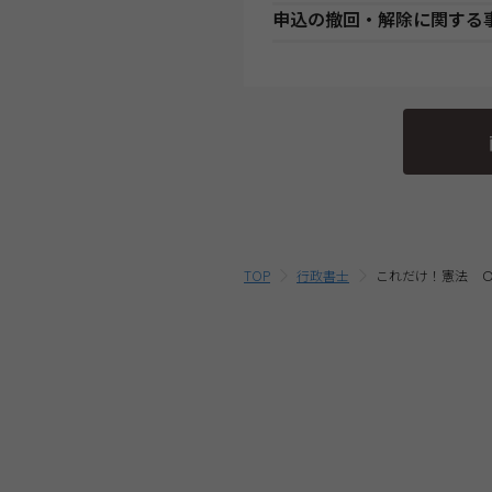
とします。
始日より発送いたします。（一
●講座開始日前の申込
申込の撤回・解除に関する
・講座の進行を妨げる行為や他
す。）
銀
各講座の日程表に従った役務提
銀行・ゆうちょATM支払
合には、強制遮断を行う場合が
に
・一部のコース(CompTIA等)に
程表をご確認ください。
当社は、特定商取引法第15条
いては、当社では責任を負いか
のID・PWでのご受講となりま
●講座開始日以後の申込
・アプリケーション等の外部サ
行っております。
・オンラインライブ通信講座では、
コンビニエンスストア支払
店
受講申込み（入金確認後）1週
等の定めは、TAC申込規約７
いたします。以下の『アプリケ
当社指定の宅配業者または郵便
そのため、特定商取引法第15
ムについて】を準用するものと
申込みください。Zoom社の
クレジットカード支払
代
・本注意事項に定めがない事項
外となります。予めご了承くだ
環境は
こちら
よりご確認くださ
・また、オンラインライブ通信
における解約・返金についての
提
教育ローン支払
EB SCHOOLへのログインが必
後
をご参照ください。
Lの動作環境を
こちら
よりご確
・複数商品を同時にお申込の場
いる割引制度・割引金額は、同
TOP
行政書士
これだけ！憲法 
す。
最終的なお支払い総額は、お申
ご確認ください。
・受講料金は、消費税・教材費
除く)