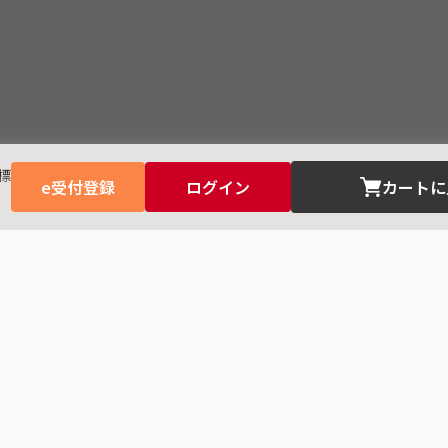
標
e受付登録
ログイン
カートに