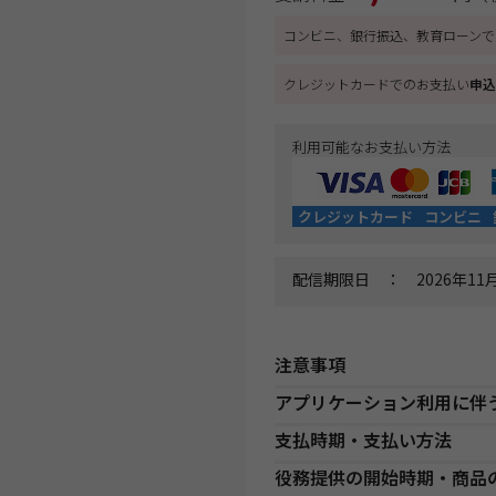
コンビニ、銀行振込、教育ローンで
クレジットカードでのお支払い
申込
利用可能なお支払い方法
クレジットカード
コンビニ
配信期限日 ： 2026年11月
注意事項
アプリケーション利用に伴
オンラインライブ通信講座お申
・申込手続前に、使用するアプ
支払時期・支払い方法
・お申し込み手続き完了日後、
ご自身で行ってください。
分の教材を発送いたします。ま
役務提供の開始時期・商品
・アプリケーション使用に必要
決済方法
支
発送開始日」より、１週間以上