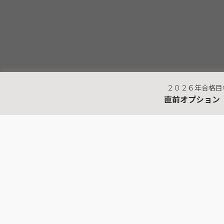
２０２６年合格目
直前オプション
最近見た商品
行政書士
これだけ！憲法 Ｏ