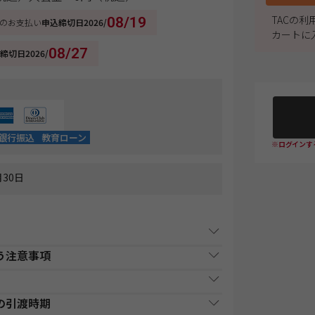
TACの
08/19
のお支払い
申込締切日
2026/
カートに
08/27
締切日
2026/
銀行振込
教育ローン
※ログインす
30日
う注意事項
込み上の注意事項
リケーションの動作環境・視聴環境の確認を必ず
原則1週間以内（日曜・祝祭日等を除く）に、経過
た、各商品ページにてご案内しております「教材
の引渡時期
な機器、ダウンロード等の通信費は、お客様負担
払い時期
支払方法
前にお申込みが完了している場合は、教材発送開