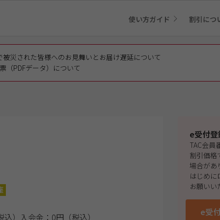
使い方ガイド
割引につ
で被災された皆様へのお見舞いとお届け遅延について
票（PDFデータ）について
e受付登
TAC会
割引価格
場合があ
はじめに
お願いい
座
e受
税込）
入会金：0円（税込）