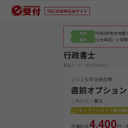
令和8年熊本地震
重要
ｅ会員証／ｅ受験
重要
行政書士
商品コード：07261848W3
２０２６年合格目標
直前オプション
これだけ！憲法
オンラインライブ通信講
4,400
受講料金
円（