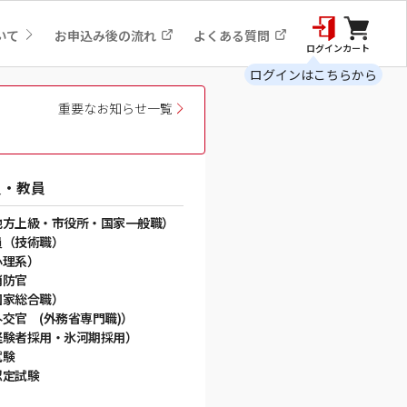
いて
お申込み後の流れ
よくある質問
ログイン
カート
ログインはこちらから
重要なお知らせ一覧
員・教員
地方上級・市役所・国家一般職）
員（技術職）
心理系）
消防官
国家総合職）
交官 (外務省専門職)）
経験者採用・氷河期採用）
試験
認定試験