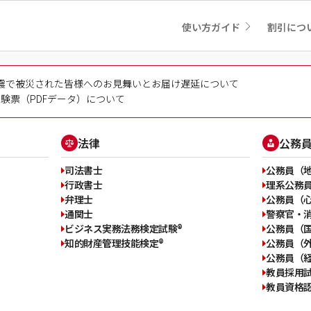
使い方ガイド
割引につ
震で被災された皆様へのお見舞いとお届け遅延について
験票（PDFデータ）について
法律
公務
司法書士
公務員（
行政書士
理系公務
弁理士
公務員（
通関士
警察官・
ビジネス実務法務検定試験®
公務員（
知的財産管理技能検定®
公務員（外
公務員（
教員採用
教員資格