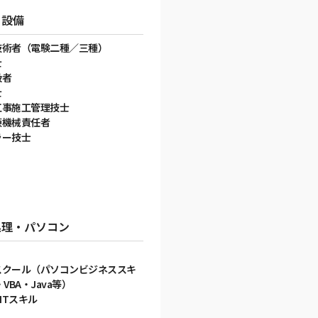
・設備
技術者（電験二種／三種）
士
扱者
士
工事施工管理技士
凍機械責任者
ラー技士
処理・パソコン
スクール（パソコンビジネススキ
VBA・Java等）
/ITスキル