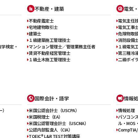
不動産・建築
電気
不動産鑑定士
電気主任
宅地建物取引士
電気工事
建築士
危険物取
１級建築施工管理技士
消防設備
数学検定・
マンション管理士／管理業務主任者
１級電気
賃貸不動産経営管理士
第三種冷
１級土木施工管理技士
二級ボイ
国際会計・語学
情報
ー）
米国公認会計士（USCPA）
情報処理
米国税理士（EA）
パソコン
米国公認管理会計士（USCMA）
ル・MOS・
公認内部監査人（CIA）
CompTIA
TOEIC® L&R TEST対策講座