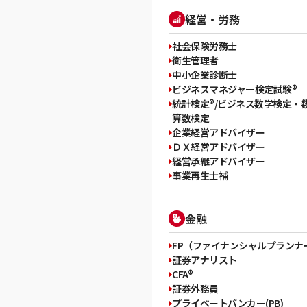
経営・労務
社会保険労務士
衛生管理者
中小企業診断士
ビジネスマネジャー検定試験®
統計検定®/ビジネス数学検定・
算数検定
企業経営アドバイザー
ＤＸ経営アドバイザー
経営承継アドバイザー
事業再生士補
金融
FP（ファイナンシャルプランナ
証券アナリスト
CFA®
証券外務員
プライベートバンカー(PB)