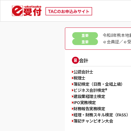
令和8年熊本地
重要
ｅ会員証／ｅ受
重要
会計
公認会計士
税理士
簿記検定（日商・全経上級）
ビジネス会計検定®
建設業経理士検定
IPO実務検定
財務報告実務検定
経理・財務スキル検定（FASS）
簿記チャンピオン大会