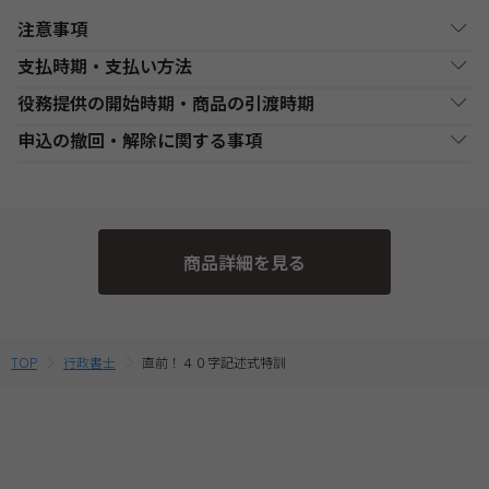
注意事項
支払時期・支払い方法
教室講座お申込み上の注意事項
役務提供の開始時期・商品の引渡時期
・開講校舎と開講日程をご確認の上、お申込みください。なお、
決済方法
支払い時期
支払方法
諸般の事情により開講日程が変更される場合がございます。ご来
●講座開始日前の申込
申込の撤回・解除に関する事項
校の際は、必ず受付窓口にてご確認ください。
銀行・ゆうちょATM
銀行、又はゆうちょATMでの
各講座の日程表に従った役務提供・教材の引渡となります。詳細
現金
・複数商品を同時にお申込の場合、ショッピングカートに入れる
支払
入金後に、発送します。
は、各講座の日程表をご確認ください。
当社は、特定商取引法第15条3の規定に基づく申込の撤回について
前に適用されている割引制度・割引金額は、同時に申込む商品に
●講座開始日以後の申込
の特約の表示を行っております。
合せて変動する場合がございます。
コンビニエンススト
店舗での入金後に、発送し
受講申込み（入金確認後）1週間程度で発送となります。
現金
最終的なお支払い総額は、お申込み完了前の「お支払い金額のご
ア支払
ます。
当社指定の宅配業者または郵便事業者にて発送いたします。
そのため、特定商取引法第15条の3の規定に基づく申込の撤回等の
確認」画面にてご確認ください。
商品詳細を見る
定めの適用対象外となります。予めご了承ください。 なお、お客
・受講料金は、消費税・教材費・配送料込の価格となっておりま
クレジットカード支
代金決済終了後に、発送し
一括支払／分割
す。(一部商品を除く)
払
ます。
支払
様と当社との間の講座受講契約における解約・返金についてのお
取扱いは、TAC申込規約3【受講料等について】をご参照くださ
提携信販会社によるローン
教育ローン支払
審査承認後に、発送しま
分割支払
い。
TOP
行政書士
直前！４０字記述式特訓
す。