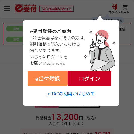
ログイン
カート
ログインはこちらから
令和8年熊本地震で被災された皆様へのお見舞いとお届け遅延
重要
e受付登録のご案内
について
TAC会員番号をお持ちの方は、
ｅ会員証／ｅ受験票（PDFデータ）について
重要
割引価格で購入いただける
場合があります。
行政書士
はじめにログインを
お願いいたします。
商品コード：0726184010
e受付登録
２０２６年合格目標
ログイン
直前オプション
> TACの利用がはじめて
直前！４０字記述式特訓
教室講座
Webフォロー標準装備
13,200
受講料金
円（税込）
入会金：0円（税込）
申込締切日
2026/