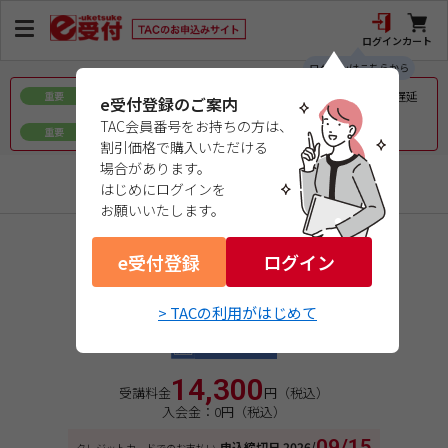
ログイン
カート
ログインはこちらから
令和8年熊本地震で被災された皆様へのお見舞いとお届け遅延
重要
e受付登録のご案内
について
TAC会員番号をお持ちの方は、
ｅ会員証／ｅ受験票（PDFデータ）について
重要
割引価格で購入いただける
場合があります。
社会保険労務士実務
はじめにログインを
お願いいたします。
商品コード：06262314W1
e受付登録
２０２６年開講実務講座
ログイン
人事・労務管理業務
> TACの利用がはじめて
通常価格
Web通信講座
14,300
受講料金
円（税込）
入会金：0円（税込）
09/15
申込締切日
2026/
クレジットカードでのお支払い