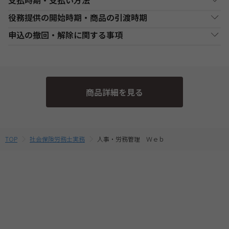
支払時期・支払い方法
Web通信講座お申込み上の注意事項
役務提供の開始時期・商品の引渡時期
・お申し込み手続き完了日後、原則1週間以内（日曜・祝祭日等を
決済方法
支払い時期
支払方法
除く）に、経過分の教材を発送いたします。また、各商品ページ
●講座開始日前の申込
申込の撤回・解除に関する事項
にてご案内しております「教材発送開始日」より、１週間以上前
銀行・ゆうちょATM
銀行、又はゆうちょATMでの
各講座の日程表に従った役務提供・教材の引渡となります。詳細
現金
にお申込みが完了している場合は、教材発送開始日より発送いた
支払
入金後に、発送します。
は、各講座の日程表をご確認ください。
当社は、特定商取引法第15条3の規定に基づく申込の撤回について
します。（一部の講座・コースでは教材発送が無い場合がありま
●講座開始日以後の申込
の特約の表示を行っております。
す。）
コンビニエンススト
店舗での入金後に、発送し
受講申込み（入金確認後）1週間程度で発送となります。
現金
・一部のコース(CompTIA等)につきましてはTAC Biz SCHOOLと
ア支払
ます。
当社指定の宅配業者または郵便事業者にて発送いたします。
そのため、特定商取引法第15条の3の規定に基づく申込の撤回等の
なり会員証記載のID・PWでのご受講となります。
商品詳細を見る
定めの適用対象外となります。予めご了承ください。 なお、お客
・Web通信・DL通信を含むコースをお申込みの場合は、必ずお使
クレジットカード支
代金決済終了後に、発送し
一括支払／分割
いのパソコンの動作環境を
こちら
よりご確認の上、お申込みくだ
払
ます。
支払
様と当社との間の講座受講契約における解約・返金についてのお
さい。
取扱いは、TAC申込規約3【受講料等について】をご参照くださ
・複数商品を同時にお申込の場合、ショッピングカートに入れる
提携信販会社によるローン
前に適用されている割引制度・割引金額は、同時に申込む商品に
教育ローン支払
審査承認後に、発送しま
分割支払
い。
TOP
社会保険労務士実務
人事・労務管理 Ｗｅｂ
合せて変動する場合がございます。
す。
最終的なお支払い総額は、お申込み完了前の「お支払い金額のご
確認」画面にてご確認ください。
・受講料金は、消費税・教材費・配送料込の価格となっておりま
す。(一部商品を除く)