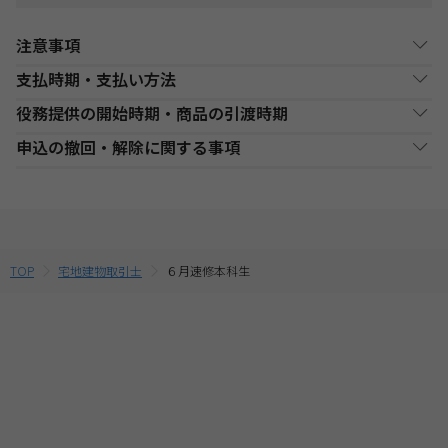
注意事項
支払時期・支払い方法
教室講座お申込み上の注意事項
役務提供の開始時期・商品の引渡時期
・開講校舎と開講日程をご確認の上、お申込みください。なお、
決済方法
支払い時期
支払方法
諸般の事情により開講日程が変更される場合がございます。ご来
●講座開始日前の申込
申込の撤回・解除に関する事項
校の際は、必ず受付窓口にてご確認ください。
銀行・ゆうちょATM
銀行、又はゆうちょATMでの
各講座の日程表に従った役務提供・教材の引渡となります。詳細
現金
・複数商品を同時にお申込の場合、ショッピングカートに入れる
支払
入金後に、発送します。
は、各講座の日程表をご確認ください。
当社は、特定商取引法第15条3の規定に基づく申込の撤回について
前に適用されている割引制度・割引金額は、同時に申込む商品に
●講座開始日以後の申込
の特約の表示を行っております。
合せて変動する場合がございます。
コンビニエンススト
店舗での入金後に、発送し
受講申込み（入金確認後）1週間程度で発送となります。
現金
最終的なお支払い総額は、お申込み完了前の「お支払い金額のご
ア支払
ます。
当社指定の宅配業者または郵便事業者にて発送いたします。
そのため、特定商取引法第15条の3の規定に基づく申込の撤回等の
確認」画面にてご確認ください。
定めの適用対象外となります。予めご了承ください。 なお、お客
・受講料金は、消費税・教材費・配送料込の価格となっておりま
TOP
宅地建物取引士
６月速修本科生
クレジットカード支
代金決済終了後に、発送し
一括支払／分割
す。(一部商品を除く)
払
ます。
支払
様と当社との間の講座受講契約における解約・返金についてのお
取扱いは、TAC申込規約3【受講料等について】をご参照くださ
提携信販会社によるローン
教育ローン支払
審査承認後に、発送しま
分割支払
い。
す。