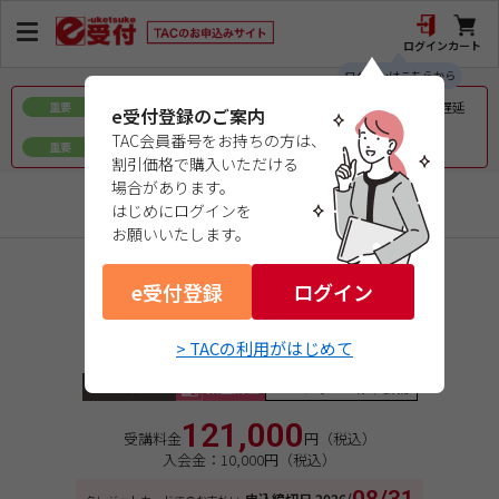
ログイン
カート
ログインはこちらから
令和8年熊本地震で被災された皆様へのお見舞いとお届け遅延
重要
e受付登録のご案内
について
TAC会員番号をお持ちの方は、
ｅ会員証／ｅ受験票（PDFデータ）について
重要
割引価格で購入いただける
場合があります。
宅地建物取引士
はじめにログインを
お願いいたします。
商品コード：0526131310
e受付登録
２０２６年合格目標 本科生
ログイン
速修本科生
> TACの利用がはじめて
６月開講
給付制度対象
教室講座
Webフォロー標準装備
121,000
受講料金
円（税込）
入会金：10,000円（税込）
申込締切日
2026/