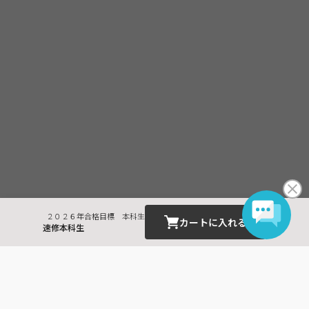
２０２６年合格目標 本科生
カートに入れる
速修本科生
最近見た商品
宅地建物取引士
６月速修本科生