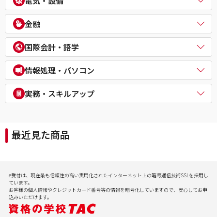
電気・設備
公務員（外交官 (外務省専門職)）
ビジネスマネジャー検定試験®
宅地建物取引士
公務員（経験者採用・氷河期採用）
統計検定®/ビジネス数学検定・数学検定・算数検定
建築士
電気主任技術者（電験二種／三種）
教員採用試験
金融
企業経営アドバイザー
１級建築施工管理技士
電気工事士
教員資格認定試験
ＤＸ経営アドバイザー
マンション管理士／管理業務主任者
危険物取扱者
FP（ファイナンシャルプランナー）
経営承継アドバイザー
国際会計・語学
賃貸不動産経営管理士
消防設備士
証券アナリスト
事業再生士補
１級土木施工管理技士
１級電気工事施工管理技士
CFA®
米国公認会計士（USCPA）
情報処理・パソコン
第三種冷凍機械責任者
証券外務員
米国税理士（EA）
二級ボイラー技士
プライベートバンカー(PB)
米国公認管理会計士（USCMA）
情報処理
実務・スキルアップ
DCプランナー
公認内部監査人（CIA）
パソコンスクール（パソコンビジネススキル・MOS・VBA・Jav
貸金業務取扱主任者
TOEIC® L&R TEST対策講座
a等）
実用講座
年金検定
CompTIA/ITスキル
経理実務・税法実務・経営法務
相続検定
最近見た商品
病院経営実務
社会保険労務士実務
行政書士実務
ビジネスプロ養成スクール
記憶力（アクティブ・ブレイン）
e受付は、現在最も信頼性の高い実用化されたインターネット上の暗号通信技術SSLを採用し
会計実務
ています。
お客様の個人情報やクレジットカード番号等の情報を暗号化していますので、安心してお申
込みいただけます。