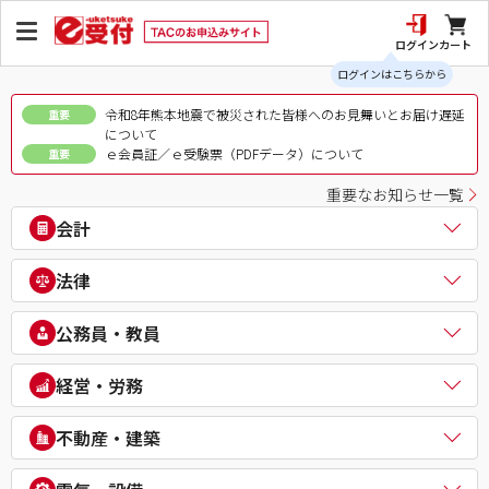
ログイン
カート
ログインはこちらから
令和8年熊本地震で被災された皆様へのお見舞いとお届け遅延
重要
について
ｅ会員証／ｅ受験票（PDFデータ）について
重要
重要なお知らせ一覧
会計
公認会計士
法律
税理士
簿記検定（日商・全経上級）
司法書士
公務員・教員
ビジネス会計検定®
行政書士
建設業経理士検定
弁理士
公務員（地方上級・市役所・国家一般職）
経営・労務
IPO実務検定
通関士
理系公務員（技術職）
財務報告実務検定
ビジネス実務法務検定試験®
公務員（心理系）
社会保険労務士
経理・財務スキル検定（FASS）
不動産・建築
知的財産管理技能検定®
警察官・消防官
衛生管理者
簿記チャンピオン大会
公務員（国家総合職）
中小企業診断士
不動産鑑定士