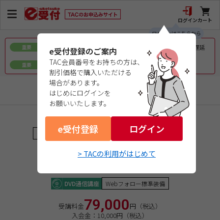
ログイン
カート
ログインはこちらから
令和8年熊本地震で被災された皆様へのお見舞いとお届け遅延
重要
e受付登録のご案内
について
TAC会員番号をお持ちの方は、
ｅ会員証／ｅ受験票（PDFデータ）について
重要
割引価格で購入いただける
場合があります。
情報処理
はじめにログインを
お願いいたします。
商品コード：0426822196
e受付登録
ログイン
プロジェクトマネージャ
★★★★（ＣＣＳＦレベル４）
２０２６年後期合格目標
> TACの利用がはじめて
[ＰＭ]本科生
DVD通信講座
Webフォロー標準装備
79,000
受講料金
円（税込）
入会金：10,000円（税込）