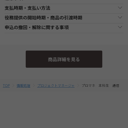
支払時期・支払い方法
DVD通信講座お申込み上の注意事項
役務提供の開始時期・商品の引渡時期
・お申し込み手続き完了日後、原則1週間以内（日曜・祝祭日等を
決済方法
支払い時期
支払方法
除く）に、経過分の教材を発送いたします。また、各商品ページ
●講座開始日前の申込
申込の撤回・解除に関する事項
にてご案内しております「教材発送開始日」より、１週間以上前
銀行・ゆうちょATM
銀行、又はゆうちょATMでの
各講座の日程表に従った役務提供・教材の引渡となります。詳細
現金
にお申込みが完了している場合は、教材発送開始日より発送いた
支払
入金後に、発送します。
は、各講座の日程表をご確認ください。
当社は、特定商取引法第15条3の規定に基づく申込の撤回について
します。（一部の講座・コースでは教材発送が無い場合がありま
●講座開始日以後の申込
の特約の表示を行っております。
す。）
コンビニエンススト
店舗での入金後に、発送し
受講申込み（入金確認後）1週間程度で発送となります。
現金
・DVD通信講座は、DVD-Rメディア対応のDVDプレーヤーでのみ
ア支払
ます。
当社指定の宅配業者または郵便事業者にて発送いたします。
そのため、特定商取引法第15条の3の規定に基づく申込の撤回等の
受講が可能です。パソコンやゲーム機等での動作保証はしており
商品詳細を見る
定めの適用対象外となります。予めご了承ください。 なお、お客
ませんのでご注意ください。
クレジットカード支
代金決済終了後に、発送し
一括支払／分割
・複数商品を同時にお申込の場合、ショッピングカートに入れる
払
ます。
支払
様と当社との間の講座受講契約における解約・返金についてのお
前に適用されている割引制度・割引金額は、同時に申込む商品に
取扱いは、TAC申込規約3【受講料等について】をご参照くださ
合せて変動する場合がございます。
提携信販会社によるローン
最終的なお支払い総額は、お申込み完了前の「お支払い金額のご
教育ローン支払
審査承認後に、発送しま
分割支払
い。
TOP
情報処理
プロジェクトマネージャ
プロマネ 本科生 通信
確認」画面にてご確認ください。
す。
・受講料金は、消費税・教材費・配送料込の価格となっておりま
す。(一部商品を除く)