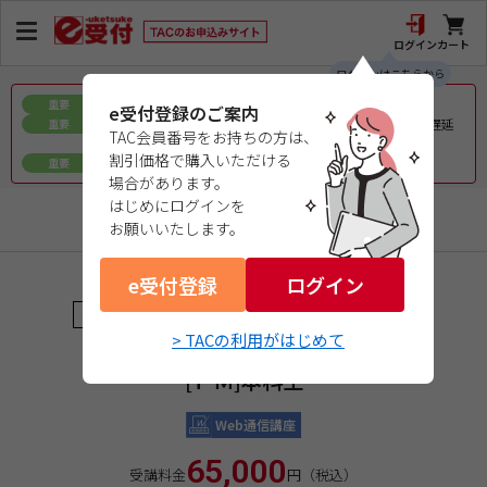
ログイン
カート
ログインはこちらから
お盆期間中の教材発送に関するお知らせ
重要
e受付登録のご案内
令和8年熊本地震で被災された皆様へのお見舞いとお届け遅延
重要
TAC会員番号をお持ちの方は、
について
割引価格で購入いただける
ｅ会員証／ｅ受験票（PDFデータ）について
重要
場合があります。
はじめにログインを
情報処理
お願いいたします。
e受付登録
商品コード：04268201W1
ログイン
プロジェクトマネージャ
★★★★（ＣＣＳＦレベル４）
> TACの利用がはじめて
２０２６年後期合格目標
[ＰＭ]本科生
Web通信講座
65,000
受講料金
円（税込）