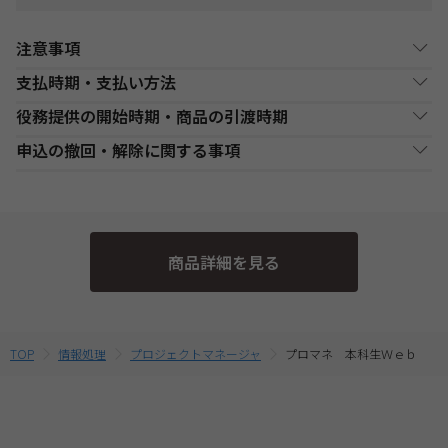
注意事項
支払時期・支払い方法
Web通信講座お申込み上の注意事項
役務提供の開始時期・商品の引渡時期
・お申し込み手続き完了日後、原則1週間以内（日曜・祝祭日等を
決済方法
支払い時期
支払方法
除く）に、経過分の教材を発送いたします。また、各商品ページ
●講座開始日前の申込
申込の撤回・解除に関する事項
にてご案内しております「教材発送開始日」より、１週間以上前
銀行・ゆうちょATM
銀行、又はゆうちょATMでの
各講座の日程表に従った役務提供・教材の引渡となります。詳細
現金
にお申込みが完了している場合は、教材発送開始日より発送いた
支払
入金後に、発送します。
は、各講座の日程表をご確認ください。
当社は、特定商取引法第15条3の規定に基づく申込の撤回について
します。（一部の講座・コースでは教材発送が無い場合がありま
●講座開始日以後の申込
の特約の表示を行っております。
す。）
コンビニエンススト
店舗での入金後に、発送し
受講申込み（入金確認後）1週間程度で発送となります。
現金
・一部のコース(CompTIA等)につきましてはTAC Biz SCHOOLと
ア支払
ます。
当社指定の宅配業者または郵便事業者にて発送いたします。
そのため、特定商取引法第15条の3の規定に基づく申込の撤回等の
なり会員証記載のID・PWでのご受講となります。
商品詳細を見る
定めの適用対象外となります。予めご了承ください。 なお、お客
・Web通信・DL通信を含むコースをお申込みの場合は、必ずお使
クレジットカード支
代金決済終了後に、発送し
一括支払／分割
いのパソコンの動作環境を
こちら
よりご確認の上、お申込みくだ
払
ます。
支払
様と当社との間の講座受講契約における解約・返金についてのお
さい。
取扱いは、TAC申込規約3【受講料等について】をご参照くださ
・複数商品を同時にお申込の場合、ショッピングカートに入れる
提携信販会社によるローン
前に適用されている割引制度・割引金額は、同時に申込む商品に
教育ローン支払
審査承認後に、発送しま
分割支払
い。
TOP
情報処理
プロジェクトマネージャ
プロマネ 本科生Ｗｅｂ
合せて変動する場合がございます。
す。
最終的なお支払い総額は、お申込み完了前の「お支払い金額のご
確認」画面にてご確認ください。
・受講料金は、消費税・教材費・配送料込の価格となっておりま
す。(一部商品を除く)