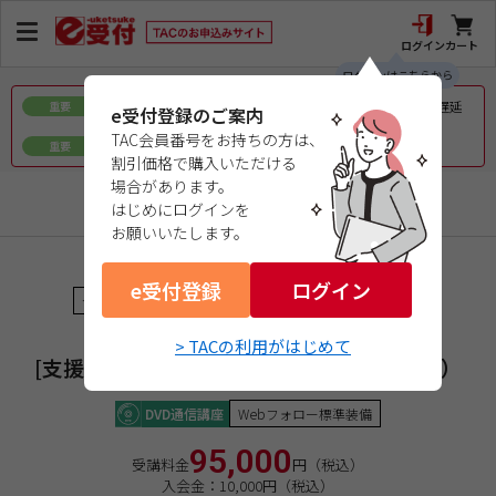
ログイン
カート
ログインはこちらから
令和8年熊本地震で被災された皆様へのお見舞いとお届け遅延
重要
e受付登録のご案内
について
TAC会員番号をお持ちの方は、
ｅ会員証／ｅ受験票（PDFデータ）について
重要
割引価格で購入いただける
場合があります。
情報処理
はじめにログインを
お願いいたします。
商品コード：0426802596
e受付登録
ログイン
情報処理安全確保支援士
★★★★（ＣＣＳＦレベル４）
２０２６年後期合格目標
> TACの利用がはじめて
[支援士]本科生 科目Ａ－1試験免除（後期）
DVD通信講座
Webフォロー標準装備
95,000
受講料金
円（税込）
入会金：10,000円（税込）