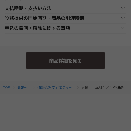
支払時期・支払い方法
DVD通信講座お申込み上の注意事項
役務提供の開始時期・商品の引渡時期
・お申し込み手続き完了日後、原則1週間以内（日曜・祝祭日等を
決済方法
支払い時期
支払方法
除く）に、経過分の教材を発送いたします。また、各商品ページ
●講座開始日前の申込
申込の撤回・解除に関する事項
にてご案内しております「教材発送開始日」より、１週間以上前
銀行・ゆうちょATM
銀行、又はゆうちょATMでの
各講座の日程表に従った役務提供・教材の引渡となります。詳細
現金
にお申込みが完了している場合は、教材発送開始日より発送いた
支払
入金後に、発送します。
は、各講座の日程表をご確認ください。
当社は、特定商取引法第15条3の規定に基づく申込の撤回について
します。（一部の講座・コースでは教材発送が無い場合がありま
●講座開始日以後の申込
の特約の表示を行っております。
す。）
コンビニエンススト
店舗での入金後に、発送し
受講申込み（入金確認後）1週間程度で発送となります。
現金
・DVD通信講座は、DVD-Rメディア対応のDVDプレーヤーでのみ
ア支払
ます。
当社指定の宅配業者または郵便事業者にて発送いたします。
そのため、特定商取引法第15条の3の規定に基づく申込の撤回等の
受講が可能です。パソコンやゲーム機等での動作保証はしており
商品詳細を見る
定めの適用対象外となります。予めご了承ください。 なお、お客
ませんのでご注意ください。
クレジットカード支
代金決済終了後に、発送し
一括支払／分割
・複数商品を同時にお申込の場合、ショッピングカートに入れる
払
ます。
支払
様と当社との間の講座受講契約における解約・返金についてのお
前に適用されている割引制度・割引金額は、同時に申込む商品に
取扱いは、TAC申込規約3【受講料等について】をご参照くださ
合せて変動する場合がございます。
提携信販会社によるローン
最終的なお支払い総額は、お申込み完了前の「お支払い金額のご
教育ローン支払
審査承認後に、発送しま
分割支払
い。
TOP
情報処理
情報処理安全確保支援士
支援士 本科生／１免通信後期
確認」画面にてご確認ください。
す。
・受講料金は、消費税・教材費・配送料込の価格となっておりま
す。(一部商品を除く)