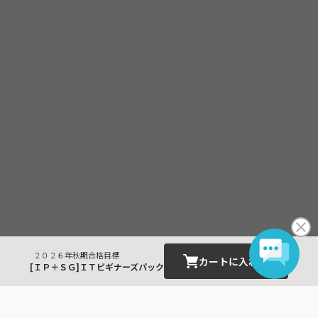
２０２６年秋期合格目標
カートに入れる
[ＩＰ＋ＳＧ]ＩＴビギナーズパック
最近見た商品