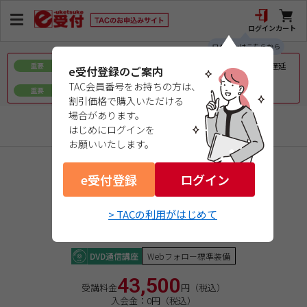
ログイン
カート
ログインはこちらから
令和8年熊本地震で被災された皆様へのお見舞いとお届け遅延
重要
e受付登録のご案内
について
TAC会員番号をお持ちの方は、
ｅ会員証／ｅ受験票（PDFデータ）について
重要
割引価格で購入いただける
場合があります。
情報処理
はじめにログインを
お願いいたします。
商品コード：0426554196
e受付登録
ログイン
ＩＴパスポート
★☆☆☆（ＣＣＳＦレベル１）
２０２６年秋期合格目標
> TACの利用がはじめて
[ＩＰ＋ＳＧ]ＩＴビギナーズパック
DVD通信講座
Webフォロー標準装備
43,500
受講料金
円（税込）
入会金：0円（税込）