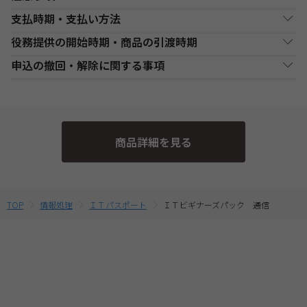
支払時期・支払い方法
DVD通信講座お申込み上の注意事項
役務提供の開始時期・商品の引渡時期
・お申し込み手続き完了日後、原則1週間以内（日曜・祝祭日等を
決済方法
支払い時期
支払方法
除く）に、経過分の教材を発送いたします。また、各商品ページ
●講座開始日前の申込
申込の撤回・解除に関する事項
にてご案内しております「教材発送開始日」より、１週間以上前
銀行・ゆうちょATM
銀行、又はゆうちょATMでの
各講座の日程表に従った役務提供・教材の引渡となります。詳細
現金
にお申込みが完了している場合は、教材発送開始日より発送いた
支払
入金後に、発送します。
は、各講座の日程表をご確認ください。
当社は、特定商取引法第15条3の規定に基づく申込の撤回について
します。（一部の講座・コースでは教材発送が無い場合がありま
●講座開始日以後の申込
の特約の表示を行っております。
す。）
コンビニエンススト
店舗での入金後に、発送し
受講申込み（入金確認後）1週間程度で発送となります。
現金
・DVD通信講座は、DVD-Rメディア対応のDVDプレーヤーでのみ
ア支払
ます。
当社指定の宅配業者または郵便事業者にて発送いたします。
そのため、特定商取引法第15条の3の規定に基づく申込の撤回等の
受講が可能です。パソコンやゲーム機等での動作保証はしており
商品詳細を見る
定めの適用対象外となります。予めご了承ください。 なお、お客
ませんのでご注意ください。
クレジットカード支
代金決済終了後に、発送し
一括支払／分割
・複数商品を同時にお申込の場合、ショッピングカートに入れる
払
ます。
支払
様と当社との間の講座受講契約における解約・返金についてのお
前に適用されている割引制度・割引金額は、同時に申込む商品に
取扱いは、TAC申込規約3【受講料等について】をご参照くださ
合せて変動する場合がございます。
提携信販会社によるローン
最終的なお支払い総額は、お申込み完了前の「お支払い金額のご
教育ローン支払
審査承認後に、発送しま
分割支払
い。
TOP
情報処理
ＩＴパスポート
ＩＴビギナーズパック 通信
確認」画面にてご確認ください。
す。
・受講料金は、消費税・教材費・配送料込の価格となっておりま
す。(一部商品を除く)