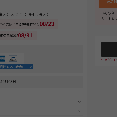
e受
TACの
税込）
入会金：0円（税込）
カートに
08/23
のお支払い
申込締切日
2026/
08/31
締切日
2026/
※ログインす
銀行振込
教育ローン
10月08日
事項