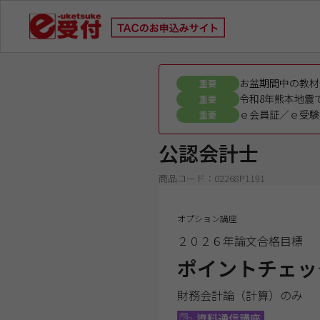
お盆期間中の教材
重要
令和8年熊本地震
重要
ｅ会員証／ｅ受験
重要
公認会計士
商品コード：02268P1191
オプション講座
２０２６年論文合格目標
ポイントチェッ
財務会計論（計算）のみ
資料通信講座