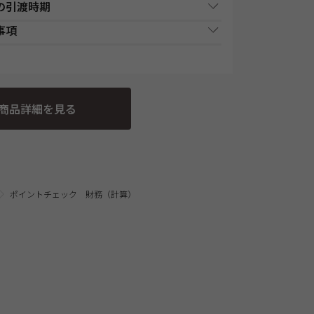
の引渡時期
原則1週間以内（日曜・祝祭日等を除く）に、経過
払い時期
支払方法
た、各商品ページにてご案内しております「教材
事項
前にお申込みが完了している場合は、教材発送開
行、又はゆうちょATMでの入金後
供・教材の引渡となります。詳細は、各講座の日
現金
部の講座・コースでは教材発送が無い場合がありま
、発送します。
3の規定に基づく申込の撤回についての特約の表示を
合、ショッピングカートに入れる前に適用されて
舗での入金後に、発送します。
現金
間程度で発送となります。
時に申込む商品に合せて変動する場合がございま
事業者にて発送いたします。
条の3の規定に基づく申込の撤回等の定めの適用対象
金決済終了後に、発送します。
商品詳細を見る
一括支払／分割支払
さい。 なお、お客様と当社との間の講座受講契約
込み完了前の「お支払い金額のご確認」画面にて
お取扱いは、TAC申込規約3【受講料等について】
携信販会社によるローン審査承認
分割支払
・配送料込の価格となっております。(一部商品を
に、発送します。
ポイントチェック 財務（計算）