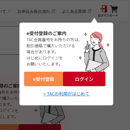
いて
お申込み後の流れ
よくある質問
ログイン
カート
e受付登録のご案内
TAC会員番号をお持ちの方は、
割引価格で購入いただける
場合があります。
はじめにログインを
お願いいたします。
e受付登録
ログイン
録のご案内
員番号をお持ちの方は、
> TACの利用がはじめて
で購入いただける
ります。
ログインを
たします。