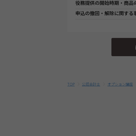
役務提供の開始時期・商品
・お申し込み手続き完了日後、
決済方法
支
分の教材を発送いたします。ま
●講座開始日前の申込
申込の撤回・解除に関する
発送開始日」より、１週間以上
銀
各講座の日程表に従った役務提
銀行・ゆうちょATM支払
始日より発送いたします。（一
に
程表をご確認ください。
当社は、特定商取引法第15条
す。）
●講座開始日以後の申込
行っております。
・複数商品を同時にお申込の場
コンビニエンスストア支払
店
受講申込み（入金確認後）1週
いる割引制度・割引金額は、同
当社指定の宅配業者または郵便
そのため、特定商取引法第15
す。
クレジットカード支払
代
外となります。予めご了承くだ
最終的なお支払い総額は、お申
ご確認ください。
における解約・返金についての
提
教育ローン支払
・受講料金は、消費税・教材費
後
をご参照ください。
除く)
TOP
公認会計士
オプション講座