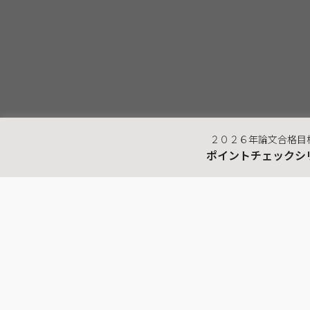
２０２６年論文合格目
ポイントチェックシ
最近見た商品
公認会計士