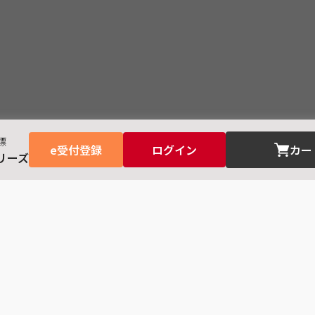
標
e受付登録
ログイン
カー
リーズ