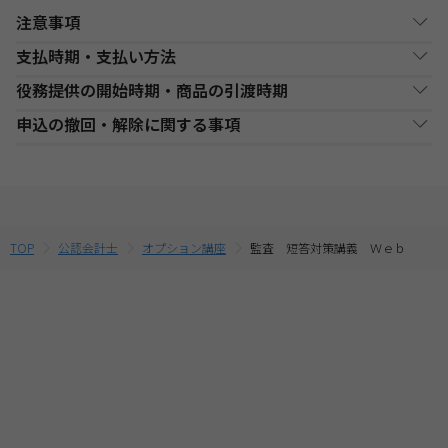
注意事項
支払時期・支払い方法
Web通信講座お申込み上の注意事項
役務提供の開始時期・商品の引渡時期
・お申し込み手続き完了日後、原則1週間以内（日曜・祝祭日等を
決済方法
支払い時期
支払方法
除く）に、経過分の教材を発送いたします。また、各商品ページ
●講座開始日前の申込
申込の撤回・解除に関する事項
にてご案内しております「教材発送開始日」より、１週間以上前
銀行・ゆうちょATM
銀行、又はゆうちょATMでの
各講座の日程表に従った役務提供・教材の引渡となります。詳細
現金
にお申込みが完了している場合は、教材発送開始日より発送いた
支払
入金後に、発送します。
は、各講座の日程表をご確認ください。
当社は、特定商取引法第15条3の規定に基づく申込の撤回について
します。（一部の講座・コースでは教材発送が無い場合がありま
●講座開始日以後の申込
の特約の表示を行っております。
す。）
コンビニエンススト
店舗での入金後に、発送し
受講申込み（入金確認後）1週間程度で発送となります。
現金
・一部のコース(CompTIA等)につきましてはTAC Biz SCHOOLと
ア支払
ます。
当社指定の宅配業者または郵便事業者にて発送いたします。
そのため、特定商取引法第15条の3の規定に基づく申込の撤回等の
なり会員証記載のID・PWでのご受講となります。
定めの適用対象外となります。予めご了承ください。 なお、お客
・Web通信・DL通信を含むコースをお申込みの場合は、必ずお使
TOP
公認会計士
オプション講座
監査 短答対策講義 Ｗｅｂ
クレジットカード支
代金決済終了後に、発送し
一括支払／分割
いのパソコンの動作環境を
こちら
よりご確認の上、お申込みくだ
払
ます。
支払
様と当社との間の講座受講契約における解約・返金についてのお
さい。
取扱いは、TAC申込規約3【受講料等について】をご参照くださ
・複数商品を同時にお申込の場合、ショッピングカートに入れる
提携信販会社によるローン
前に適用されている割引制度・割引金額は、同時に申込む商品に
教育ローン支払
審査承認後に、発送しま
分割支払
い。
合せて変動する場合がございます。
す。
最終的なお支払い総額は、お申込み完了前の「お支払い金額のご
確認」画面にてご確認ください。
・受講料金は、消費税・教材費・配送料込の価格となっておりま
す。(一部商品を除く)