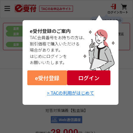
ログイン
カート
ログインはこちらから
お盆期間中の教材発送に関するお知らせ
重要
e受付登録のご案内
令和8年熊本地震で被災された皆様へのお見舞いとお届け遅延
重要
TAC会員番号をお持ちの方は、
について
割引価格で購入いただける
ｅ会員証／ｅ受験票（PDFデータ）について
重要
場合があります。
はじめにログインを
公認会計士
お願いいたします。
e受付登録
商品コード：0226543AW1
ログイン
オプション講座
> TACの利用がはじめて
２０２６年論文合格目標
短答対策講義
短答対策講義【監査論】
Web通信講座
28,000