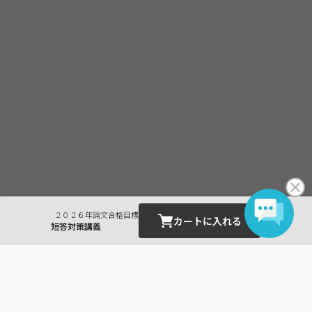
２０２６年論文合格目標
カートに入れる
短答対策講義
最近見た商品
公認会計士
監査 短答対策講義 Ｗ