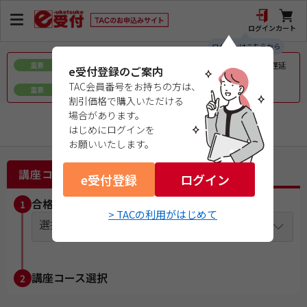
ログイン
カート
ログインはこちらから
令和8年熊本地震で被災された皆様へのお見舞いとお届け遅延
重要
e受付登録のご案内
について
TAC会員番号をお持ちの方は、
ｅ会員証／ｅ受験票（PDFデータ）について
重要
割引価格で購入いただける
場合があります。
経理・財務スキル検定（FASS）
はじめにログインを
お願いいたします。
講座コース選択
e受付登録
ログイン
合格目標年度を選択
1
> TACの利用がはじめて
選択してください
講座コース選択
2