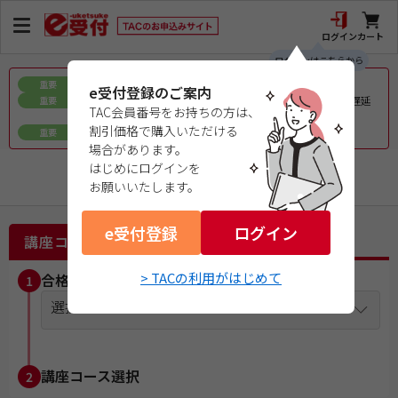
ログイン
カート
ログインはこちらから
お盆期間中の教材発送に関するお知らせ
重要
e受付登録のご案内
令和8年熊本地震で被災された皆様へのお見舞いとお届け遅延
重要
TAC会員番号をお持ちの方は、
について
割引価格で購入いただける
ｅ会員証／ｅ受験票（PDFデータ）について
重要
場合があります。
はじめにログインを
１級電気工事施工管理技士
お願いいたします。
e受付登録
ログイン
講座コース選択
> TACの利用がはじめて
合格目標年度を選択
1
選択してください
講座コース選択
2