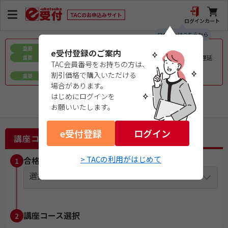
ログイン
カート
ログインはこちらから
お盆期間中の教材発送に関するお知らせ
重要
e受付登録のご案内
令和8年熊本地震で被災された皆様へのお見舞いとお届け遅延
重要
TAC会員番号をお持ちの方は、
について
割引価格で購入いただける
ｅ会員証／ｅ受験票（PDFデータ）について
重要
場合があります。
はじめにログインを
公認内部監査人（CIA）
お願いいたします。
e受付登録
ログイン
講座コース選択
> TACの利用がはじめて
合格目標年度を選択
1
選択してください
講座コース選択
2